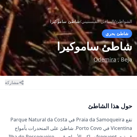
الشواطئ
/
الساحل الفيسنتيني
/
شاطئ ساموكيرا
شاطئ بحري
شاطئ ساموكيرا
Odemira
, Beja
مشاركة
حول هذا الشاطئ
تقع Praia da Samoqueira في Parque Natural da Costa
Vicentina في Porto Covo. شاطئ على المنحدرات بأمواج
قوية ي frequentه راكبو الأمواج. قرب Ilha do Pessegueiro