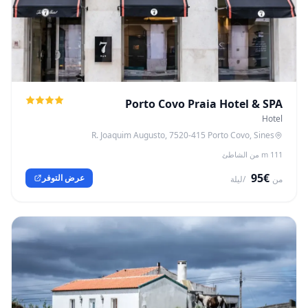
Porto Covo Praia Hotel & SPA
Hotel
R. Joaquim Augusto, 7520-415 Porto Covo, Sines
111 m من الشاطئ
€95
عرض التوفر
من
/ليلة