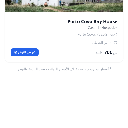
Porto Covo Bay House
Casa de Hóspedes
Porto Covo, 7520 Sines
179 m من الشاطئ
€70
عرض التوفر
من
/ليلة
* أسعار استرشادية. قد تختلف الأسعار النهائية حسب التاريخ والتوفر.
شواطئ قريبة
🏴 العلم الأزرق