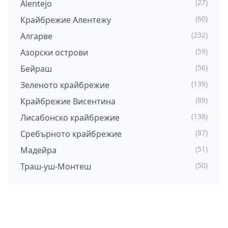
(27)
Alentejo
(60)
Крайбрежие Алентежу
(232)
Алгарве
(59)
Азорски острови
(56)
Бейраш
(139)
Зеленото крайбрежие
(89)
Крайбрежие Висентина
(138)
Лисабонско крайбрежие
(87)
Сребърното крайбрежие
(51)
Мадейра
(50)
Траш-уш-Монтеш