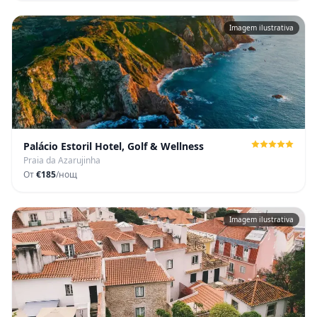
Imagem ilustrativa
Palácio Estoril Hotel, Golf & Wellness
Praia da Azarujinha
От
€185
/нощ
Imagem ilustrativa