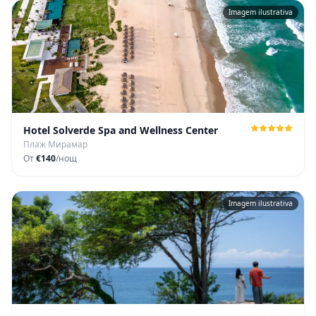
Imagem ilustrativa
Hotel Solverde Spa and Wellness Center
Плаж Мирамар
От
€140
/нощ
Imagem ilustrativa