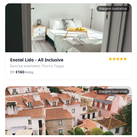
Imagem ilustrativa
Enotel Lido - All Inclusive
Бански комплекс Понта Горда
От
€160
/нощ
Imagem ilustrativa