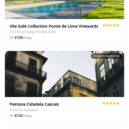
Vila Galé Collection Ponte de Lima Vineyards
Понте де Лима Речен плаж
От
€130
/нощ
Imagem ilustrativa
Pestana Cidadela Cascais
Praia da Duquesa
От
€132
/нощ