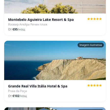
Montebelo Aguieira Lake Resort & Spa
Язовир Агейра Речен плаж
От
€95
/нощ
Imagem ilustrativa
Grande Real Villa Itália Hotel & Spa
Praia da Poça
От
€102
/нощ