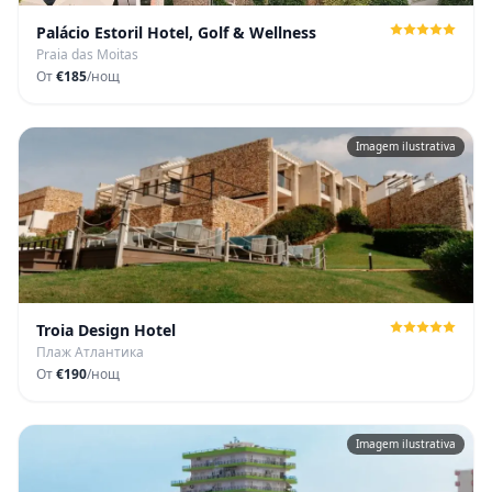
Palácio Estoril Hotel, Golf & Wellness
Praia das Moitas
От
€185
/нощ
Imagem ilustrativa
Troia Design Hotel
Плаж Атлантика
От
€190
/нощ
Imagem ilustrativa