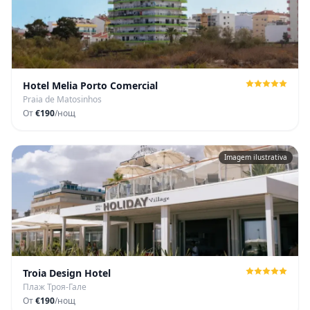
Hotel Melia Porto Comercial
Praia de Matosinhos
От
€190
/нощ
Imagem ilustrativa
Troia Design Hotel
Плаж Троя-Гале
От
€190
/нощ