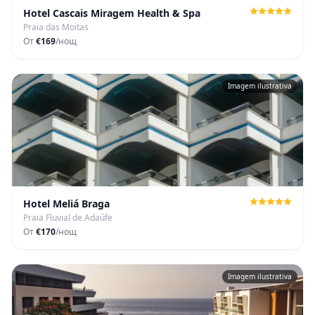
Hotel Cascais Miragem Health & Spa
Praia das Moitas
От
€169
/нощ
Imagem ilustrativa
Hotel Meliá Braga
Praia Fluvial de Adaúfe
От
€170
/нощ
Imagem ilustrativa