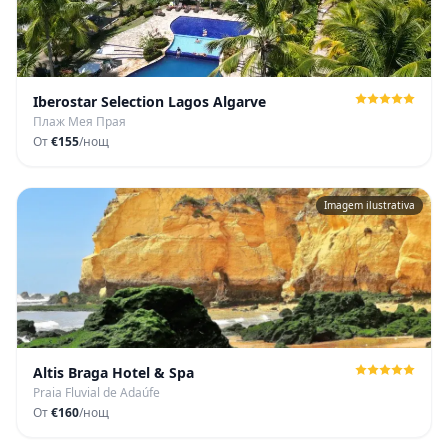
Iberostar Selection Lagos Algarve
Плаж Мея Прая
От
€155
/нощ
Imagem ilustrativa
Altis Braga Hotel & Spa
Praia Fluvial de Adaúfe
От
€160
/нощ