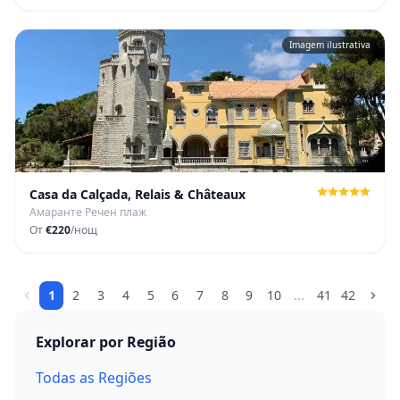
Imagem ilustrativa
Casa da Calçada, Relais & Châteaux
Амаранте Речен плаж
От
€220
/нощ
1
2
3
4
5
6
7
8
9
10
...
41
42
Explorar por Região
Todas as Regiões