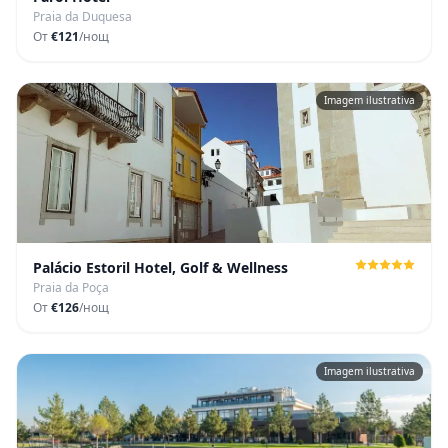
Praia da Duquesa
От
€121
/нощ
Imagem ilustrativa
Palácio Estoril Hotel, Golf & Wellness
Praia da Poça
От
€126
/нощ
Imagem ilustrativa