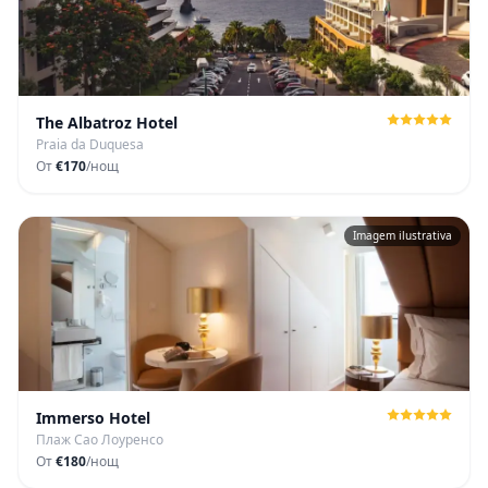
The Albatroz Hotel
Praia da Duquesa
От
€170
/нощ
Imagem ilustrativa
Immerso Hotel
Плаж Сао Лоуренсо
От
€180
/нощ