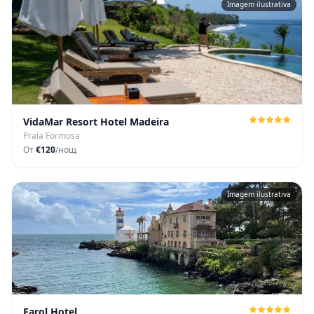
Imagem ilustrativa
VidaMar Resort Hotel Madeira
Praia Formosa
От
€120
/нощ
Imagem ilustrativa
Farol Hotel