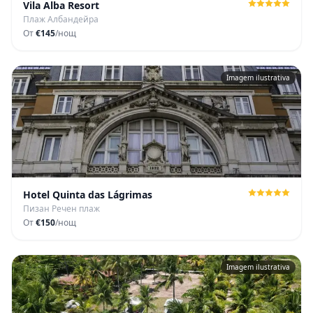
Vila Alba Resort
Плаж Албандейра
От
€145
/нощ
Imagem ilustrativa
Hotel Quinta das Lágrimas
Пизан Речен плаж
От
€150
/нощ
Imagem ilustrativa