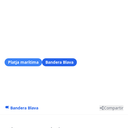
Platges
/
Costa Vicentina
/
Praia da Arrifana
Platja marítima
Bandera Blava
Praia da Arrifana
Aljezur, Faro
Bandera Blava
Compartir