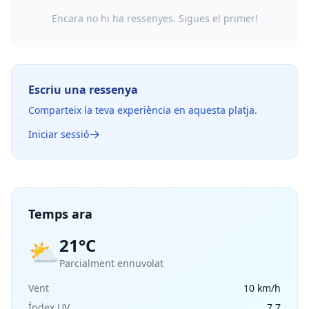
Encara no hi ha ressenyes. Sigues el primer!
Escriu una ressenya
Comparteix la teva experiència en aquesta platja.
Iniciar sessió
Temps ara
21°C
⛅
Parcialment ennuvolat
Vent
10 km/h
Índex UV
7.7