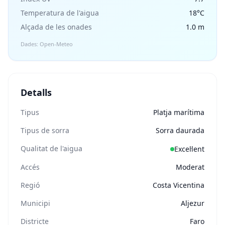
Temperatura de l'aigua
18°C
Alçada de les onades
1.0 m
Dades: Open-Meteo
Detalls
Tipus
Platja marítima
Tipus de sorra
Sorra daurada
Qualitat de l'aigua
Excel·lent
Accés
Moderat
Regió
Costa Vicentina
Municipi
Aljezur
Districte
Faro