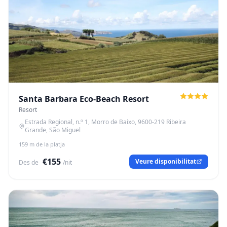
Santa Barbara Eco-Beach Resort
Resort
Estrada Regional, n.º 1, Morro de Baixo, 9600-219 Ribeira
Grande, São Miguel
159 m de la platja
€155
Veure disponibilitat
Des de
/nit