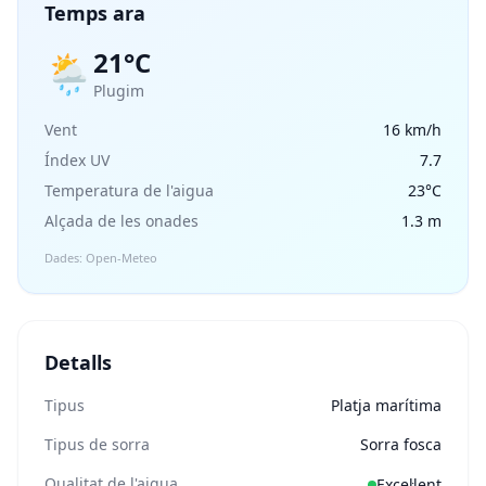
Temps ara
21°C
🌦️
Plugim
Vent
16 km/h
Índex UV
7.7
Temperatura de l'aigua
23°C
Alçada de les onades
1.3 m
Dades: Open-Meteo
Detalls
Tipus
Platja marítima
Tipus de sorra
Sorra fosca
Qualitat de l'aigua
Excel·lent