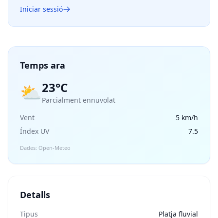
Iniciar sessió
Temps ara
23°C
⛅
Parcialment ennuvolat
Vent
5 km/h
Índex UV
7.5
Dades: Open-Meteo
Detalls
Tipus
Platja fluvial