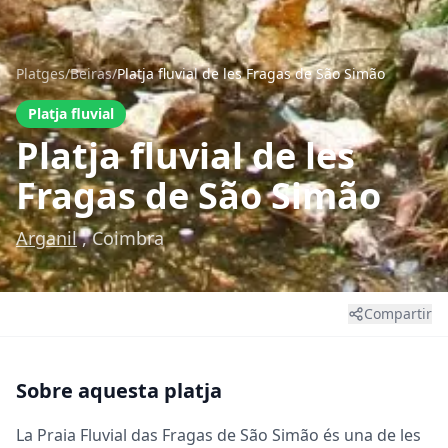
Platges
/
Beiras
/
Platja fluvial de les Fragas de São Simão
Platja fluvial
Platja fluvial de les
Fragas de São Simão
Arganil
, Coimbra
Compartir
Sobre aquesta platja
La Praia Fluvial das Fragas de São Simão és una de les