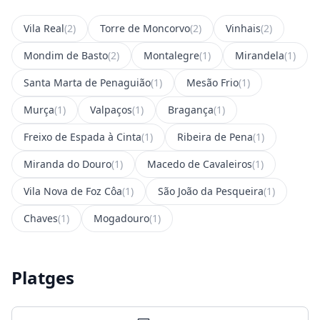
Vila Real
(2)
Torre de Moncorvo
(2)
Vinhais
(2)
Mondim de Basto
(2)
Montalegre
(1)
Mirandela
(1)
Santa Marta de Penaguião
(1)
Mesão Frio
(1)
Murça
(1)
Valpaços
(1)
Bragança
(1)
Freixo de Espada à Cinta
(1)
Ribeira de Pena
(1)
Miranda do Douro
(1)
Macedo de Cavaleiros
(1)
Vila Nova de Foz Côa
(1)
São João da Pesqueira
(1)
Chaves
(1)
Mogadouro
(1)
Platges