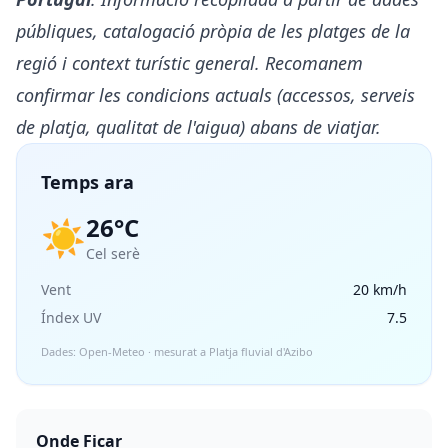
públiques, catalogació pròpia de les platges de la
regió i context turístic general. Recomanem
confirmar les condicions actuals (accessos, serveis
de platja, qualitat de l'aigua) abans de viatjar.
Temps ara
26°C
☀️
Cel serè
Vent
20 km/h
Índex UV
7.5
Dades: Open-Meteo · mesurat a Platja fluvial d'Azibo
Onde Ficar