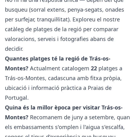
busqueu (sorral extens, penya-segats, onades
per surfejar, tranquil·litat). Exploreu el nostre
catàleg de platges de la regió per comparar
valoracions, serveis i fotografies abans de
decidir.
Quantes platges té la regió de Trás-os-
Montes?
Actualment catalogem
22
platges a
Trás-os-Montes, cadascuna amb fitxa pròpia,
ubicació i informació pràctica a Praias de
Portugal.
Quina és la millor època per visitar Trás-os-
Montes?
Recomanem de juny a setembre, quan
els embassaments s'omplen i l'aigua s'escalfa,
segons el tipus d'experiència que busqueu