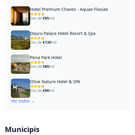
Hotel Premium Chaves - Aquae Flaviae
Des de
€95
/nit
Douro Palace Hotel Resort & Spa
Des de
€130
/nit
Pena Park Hotel
Des de
€80
/nit
Olive Nature Hotel & SPA
Des de
€90
/nit
Ver todos →
Municipis