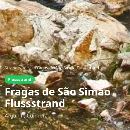
Strände
/
Beiras
/
Fragas de São Simão Flussstrand
Flussstrand
Fragas de São Simão
Flussstrand
Arganil
, Coimbra