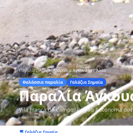
Παραλίες
/
Αζόρες
/
Παραλία Άγκουα ντε Άλτο
Θαλάσσια παραλία
Γαλάζια Σημαία
Παραλία Άγκουα
Vila Franca do Campo, Região Autónoma dos
Γαλάζια Σημαία