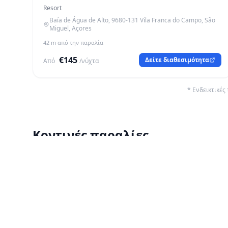
Resort
Baía de Água de Alto, 9680-131 Vila Franca do Campo, São
Miguel, Açores
42 m από την παραλία
€145
Δείτε διαθεσιμότητα
Από
/νύχτα
* Ενδεικτικές
Κοντινές παραλίες