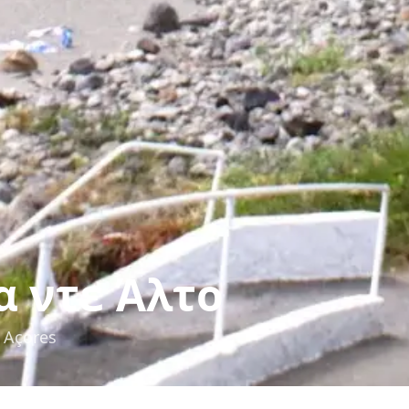
 ντε Άλτο
 Açores