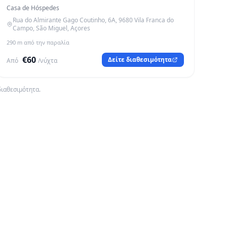
Casa de Hóspedes
Rua do Almirante Gago Coutinho, 6A, 9680 Vila Franca do
Campo, São Miguel, Açores
290 m από την παραλία
€60
Δείτε διαθεσιμότητα
Από
/νύχτα
διαθεσιμότητα.
🏴 Γαλάζια Σημαία