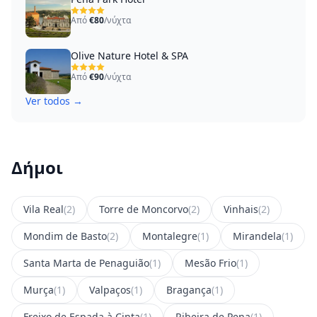
Από
€80
/νύχτα
Olive Nature Hotel & SPA
Από
€90
/νύχτα
Ver todos →
Δήμοι
Vila Real
(2)
Torre de Moncorvo
(2)
Vinhais
(2)
Mondim de Basto
(2)
Montalegre
(1)
Mirandela
(1)
Santa Marta de Penaguião
(1)
Mesão Frio
(1)
Murça
(1)
Valpaços
(1)
Bragança
(1)
Freixo de Espada à Cinta
(1)
Ribeira de Pena
(1)