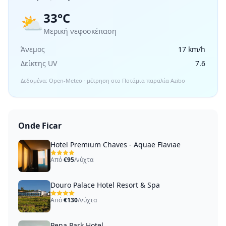
33°C
⛅
Μερική νεφοσκέπαση
Άνεμος
17 km/h
Δείκτης UV
7.6
Δεδομένα: Open-Meteo · μέτρηση στο Ποτάμια παραλία Azibo
Onde Ficar
Hotel Premium Chaves - Aquae Flaviae
Από
€95
/νύχτα
Douro Palace Hotel Resort & Spa
Από
€130
/νύχτα
Pena Park Hotel