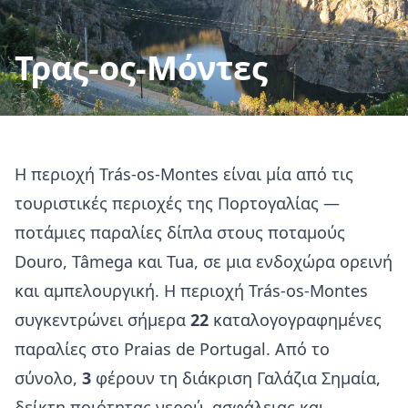
Τρας-ος-Μόντες
Η περιοχή Trás-os-Montes είναι μία από τις
τουριστικές περιοχές της Πορτογαλίας —
ποτάμιες παραλίες δίπλα στους ποταμούς
Douro, Tâmega και Tua, σε μια ενδοχώρα ορεινή
και αμπελουργική. Η περιοχή Trás-os-Montes
συγκεντρώνει σήμερα
22
καταλογογραφημένες
παραλίες στο Praias de Portugal. Από το
σύνολο,
3
φέρουν τη διάκριση Γαλάζια Σημαία,
δείκτη ποιότητας νερού, ασφάλειας και