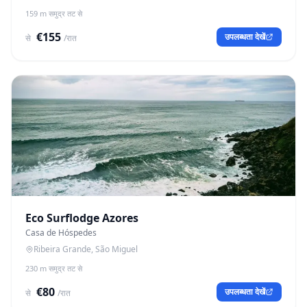
159 m समुद्र तट से
€155
उपलब्धता देखें
से
/रात
Eco Surflodge Azores
Casa de Hóspedes
Ribeira Grande, São Miguel
230 m समुद्र तट से
€80
उपलब्धता देखें
से
/रात