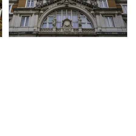
Lena Village - Hotel and Spa
Hotel
Rua Manuel Lourenço Ferreira 36, Mortágua
460 m समुद्र तट से
€75
उपलब्धता देखें
से
/रात
* अनुमानित कीमतें। अंतिम दरें तारीख और उपलब्धता के अनुसार भिन्न हो सकती हैं।