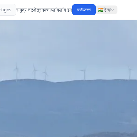
समुद्र तट
क्षेत्र
नक्शा
ब्लॉग
लॉग इन
पंजीकरण
🇮🇳
हिन्दी