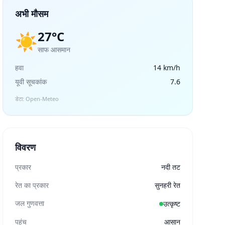
अभी मौसम
27°C
☀️
साफ आसमान
हवा
14 km/h
यूवी सूचकांक
7.6
डेटा: Open-Meteo
विवरण
प्रकार
नदी तट
रेत का प्रकार
सुनहरी रेत
जल गुणवत्ता
उत्कृष्ट
पहुंच
आसान