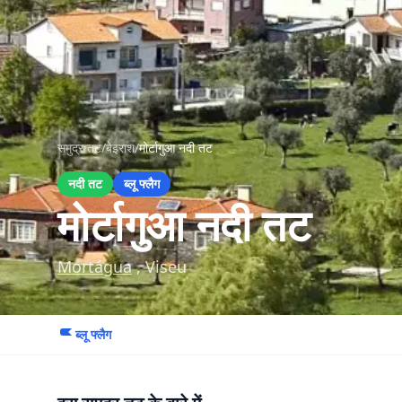
समुद्र तट
/
बेइराश
/
मोर्टागुआ नदी तट
नदी तट
ब्लू फ्लैग
मोर्टागुआ नदी तट
Mortágua
, Viseu
ब्लू फ्लैग