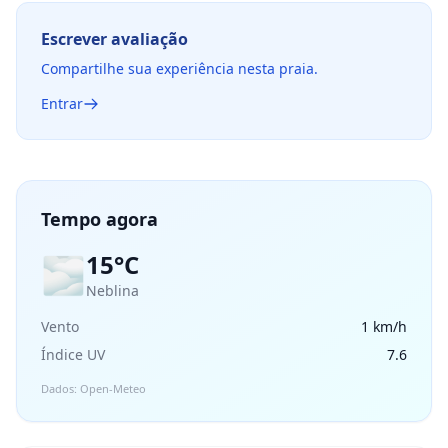
Escrever avaliação
Compartilhe sua experiência nesta praia.
Entrar
Tempo agora
15°C
🌫️
Neblina
Vento
1 km/h
Índice UV
7.6
Dados: Open-Meteo