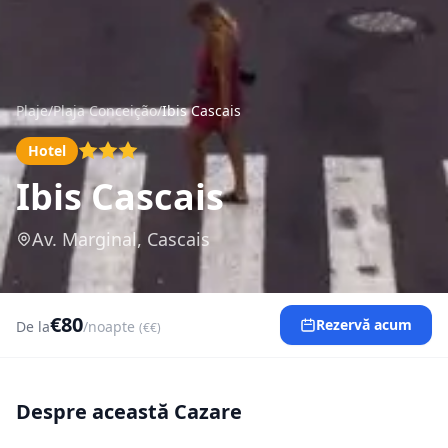
Plaje
/
Plaja Conceição
/
Ibis Cascais
Hotel
Ibis Cascais
Av. Marginal, Cascais
€80
Rezervă acum
De la
/noapte
(€€)
Despre această Cazare