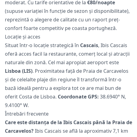
moderat. Cu tarife orientative de la
€80/noapte
(supuse variației în funcție de sezon și disponibilitate),
reprezintă o alegere de calitate cu un raport preț-
confort foarte competitiv pe coasta portugheză.
Locație și acces
Situat într-o locație strategică în
Cascais
, Ibis Cascais
oferă acces facil la restaurante, comerț local și atracții
naturale din zonă. Cel mai apropiat aeroport este
Lisboa (LIS)
. Proximitatea față de Praia de Carcavelos
și de celelalte plaje din regiune îl transformă într-o
bază ideală pentru a explora tot ce are mai bun de
oferit Costa de Lisboa.
Coordonate GPS:
38.6940° N,
9.4100° W.
Întrebări frecvente
Care este distanța de la Ibis Cascais până la Praia de
Carcavelos?
Ibis Cascais se află la aproximativ 7,1 km