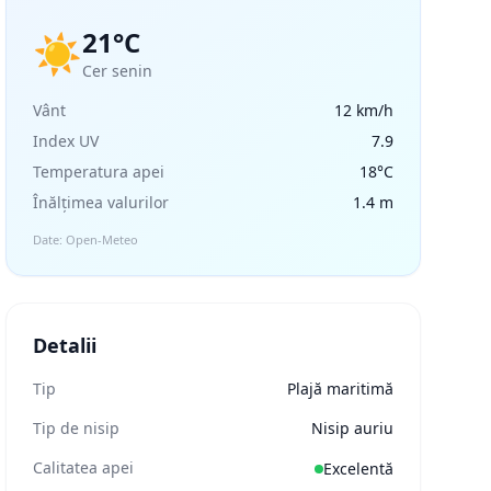
21°C
☀️
Cer senin
Vânt
12 km/h
Index UV
7.9
Temperatura apei
18°C
Înălțimea valurilor
1.4 m
Date: Open-Meteo
Detalii
Tip
Plajă maritimă
Tip de nisip
Nisip auriu
Calitatea apei
Excelentă