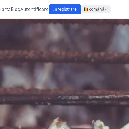
Hartă
Blog
Autentificare
Înregistrare
🇷🇴
Română