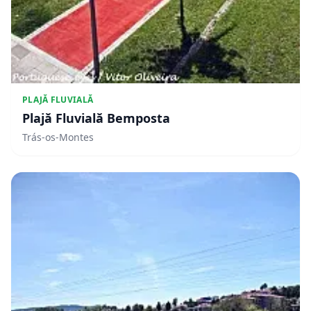
PLAJĂ FLUVIALĂ
Plajă Fluvială Bemposta
Trás-os-Montes