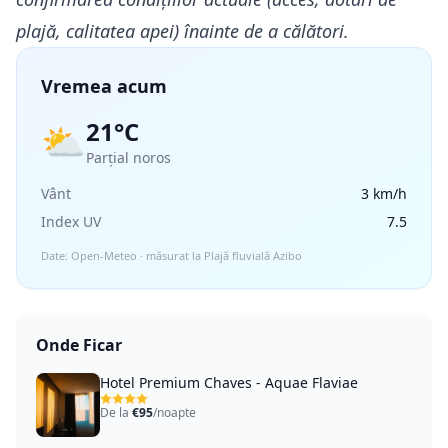
plajă, calitatea apei) înainte de a călători.
Vremea acum
21°C
⛅
Parțial noros
Vânt
3 km/h
Index UV
7.5
Date: Open-Meteo · măsurat la Plajă fluvială Azibo
Onde Ficar
Hotel Premium Chaves - Aquae Flaviae
De la
€95
/noapte