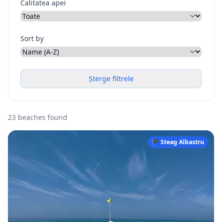
Calitatea apei
Sort by
Șterge filtrele
23 beaches found
🏴 Steag Albastru