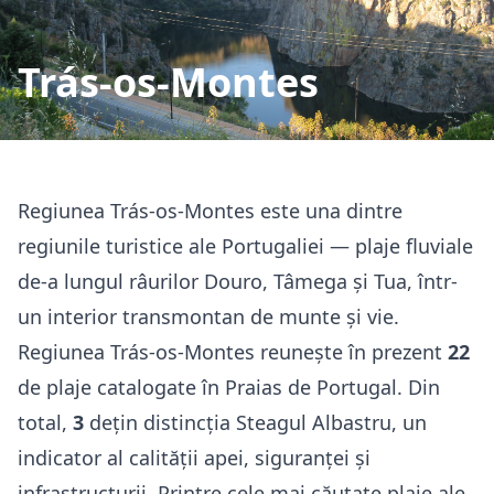
Trás-os-Montes
Regiunea Trás-os-Montes este una dintre
regiunile turistice ale Portugaliei — plaje fluviale
de-a lungul râurilor Douro, Tâmega și Tua, într-
un interior transmontan de munte și vie.
Regiunea Trás-os-Montes reunește în prezent
22
de plaje catalogate în Praias de Portugal. Din
total,
3
dețin distincția Steagul Albastru, un
indicator al calității apei, siguranței și
infrastructurii. Printre cele mai căutate plaje ale