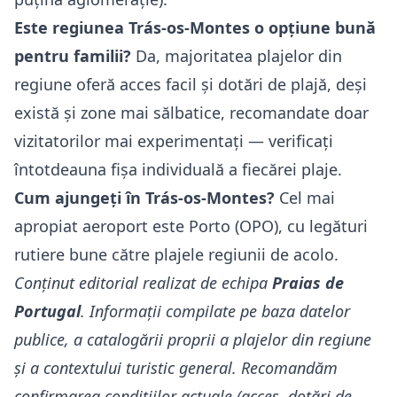
Este regiunea Trás-os-Montes o opțiune bună
pentru familii?
Da, majoritatea plajelor din
regiune oferă acces facil și dotări de plajă, deși
există și zone mai sălbatice, recomandate doar
vizitatorilor mai experimentați — verificați
întotdeauna fișa individuală a fiecărei plaje.
Cum ajungeți în Trás-os-Montes?
Cel mai
apropiat aeroport este Porto (OPO), cu legături
rutiere bune către plajele regiunii de acolo.
Conținut editorial realizat de echipa
Praias de
Portugal
. Informații compilate pe baza datelor
publice, a catalogării proprii a plajelor din regiune
și a contextului turistic general. Recomandăm
confirmarea condițiilor actuale (acces, dotări de