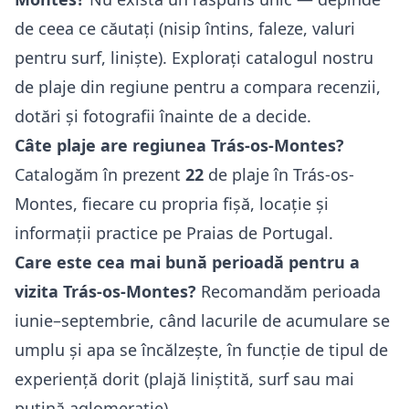
de ceea ce căutați (nisip întins, faleze, valuri
pentru surf, liniște). Explorați catalogul nostru
de plaje din regiune pentru a compara recenzii,
dotări și fotografii înainte de a decide.
Câte plaje are regiunea Trás-os-Montes?
Catalogăm în prezent
22
de plaje în Trás-os-
Montes, fiecare cu propria fișă, locație și
informații practice pe Praias de Portugal.
Care este cea mai bună perioadă pentru a
vizita Trás-os-Montes?
Recomandăm perioada
iunie–septembrie, când lacurile de acumulare se
umplu și apa se încălzește, în funcție de tipul de
experiență dorit (plajă liniștită, surf sau mai
puțină aglomerație).