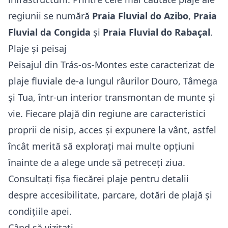
regiunii se numără
Praia Fluvial do Azibo
,
Praia
Fluvial da Congida
și
Praia Fluvial do Rabaçal
.
Plaje și peisaj
Peisajul din Trás-os-Montes este caracterizat de
plaje fluviale de-a lungul râurilor Douro, Tâmega
și Tua, într-un interior transmontan de munte și
vie. Fiecare plajă din regiune are caracteristici
proprii de nisip, acces și expunere la vânt, astfel
încât merită să explorați mai multe opțiuni
înainte de a alege unde să petreceți ziua.
Consultați fișa fiecărei plaje pentru detalii
despre accesibilitate, parcare, dotări de plajă și
condițiile apei.
Când să vizitați