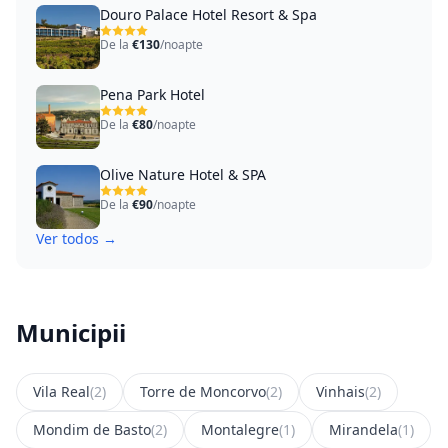
Douro Palace Hotel Resort & Spa
De la
€130
/noapte
Pena Park Hotel
De la
€80
/noapte
Olive Nature Hotel & SPA
De la
€90
/noapte
Ver todos →
Municipii
Vila Real
(2)
Torre de Moncorvo
(2)
Vinhais
(2)
Mondim de Basto
(2)
Montalegre
(1)
Mirandela
(1)