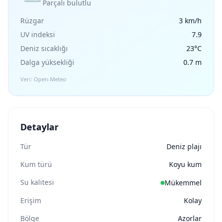
Parçalı bulutlu
Rüzgar
3 km/h
UV indeksi
7.9
Deniz sıcaklığı
23°C
Dalga yüksekliği
0.7 m
Veri: Open-Meteo
Detaylar
Tür
Deniz plajı
Kum türü
Koyu kum
Su kalitesi
Mükemmel
Erişim
Kolay
Bölge
Azorlar