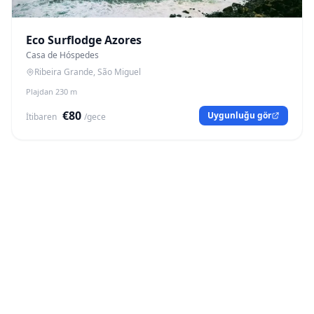
Eco Surflodge Azores
Casa de Hóspedes
Ribeira Grande, São Miguel
Plajdan 230 m
€80
Uygunluğu gör
İtibaren
/gece
Casa das Ondas