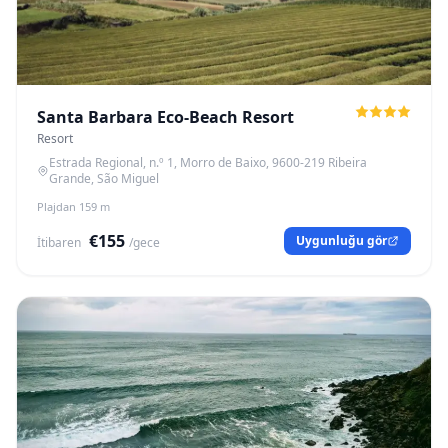
Santa Barbara Eco-Beach Resort
Resort
Estrada Regional, n.º 1, Morro de Baixo, 9600-219 Ribeira
Grande, São Miguel
Plajdan 159 m
€155
Uygunluğu gör
İtibaren
/gece