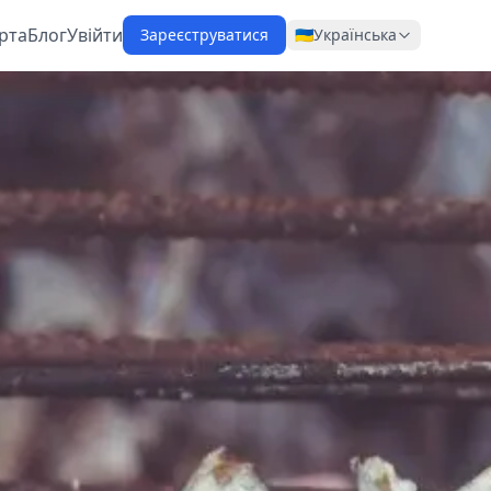
рта
Блог
Увійти
Зареєструватися
🇺🇦
Українська