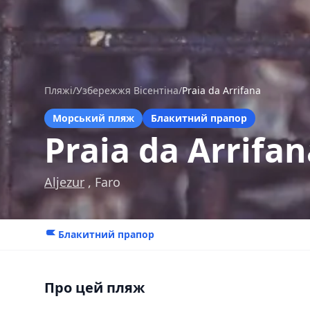
Пляжі
/
Узбережжя Вісентіна
/
Praia da Arrifana
Морський пляж
Блакитний прапор
Praia da Arrifan
Aljezur
, Faro
Блакитний прапор
Про цей пляж