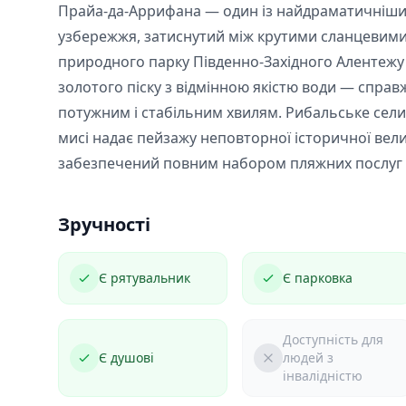
Прайа-да-Аррифана — один із найдраматичніши
узбережжя, затиснутий між крутими сланцевими 
природного парку Південно-Західного Алентежу 
золотого піску з відмінною якістю води — справж
потужним і стабільним хвилям. Рибальське сели
мисі надає пейзажу неповторної історичної вел
забезпечений повним набором пляжних послуг 
Зручності
Є рятувальник
Є парковка
Доступність для
Є душові
людей з
інвалідністю