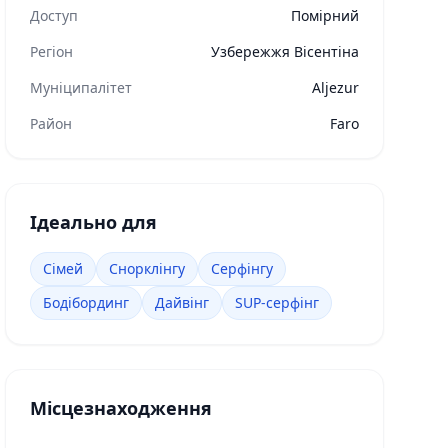
Доступ
Помірний
Регіон
Узбережжя Вісентіна
Муніципалітет
Aljezur
Район
Faro
Ідеально для
Сімей
Снорклінгу
Серфінгу
Бодібординг
Дайвінг
SUP-серфінг
Місцезнаходження