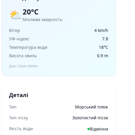
20°C
⛅
Мінлива хмарність
Вітер
4 km/h
УФ-індекс
7.8
Температура води
18°C
Висота хвиль
0.9 m
Дані: Open-Meteo
Деталі
Тип
Морський пляж
Тип піску
Золотистий пісок
Якість води
Відмінна