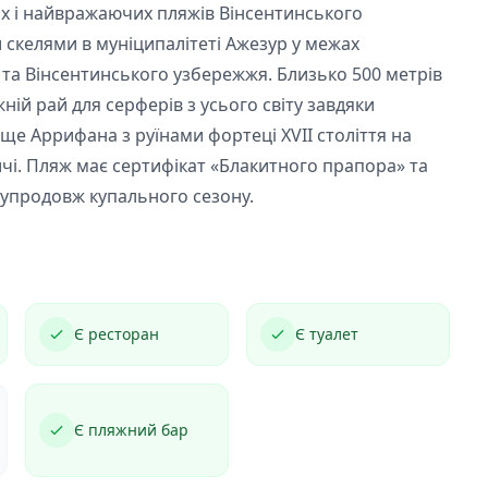
х і найвражаючих пляжів Вінсентинського
скелями в муніципалітеті Ажезур у межах
та Вінсентинського узбережжя. Близько 500 метрів
ній рай для серферів з усього світу завдяки
ще Аррифана з руїнами фортеці XVII століття на
ичі. Пляж має сертифікат «Блакитного прапора» та
упродовж купального сезону.
Є ресторан
Є туалет
Є пляжний бар