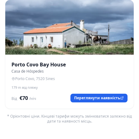
Porto Covo Bay House
Casa de Hóspedes
Porto Covo, 7520 Sines
179 m від пляжу
€70
Переглянути наявність
Від
/ніч
* Орієнтовні ціни. Кінцеві тарифи можуть змінюватися залежно від
дати та наявності місць.