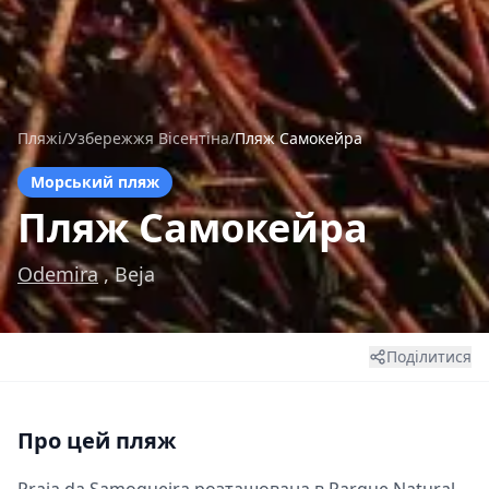
Пляжі
/
Узбережжя Вісентіна
/
Пляж Самокейра
Морський пляж
Пляж Самокейра
Odemira
, Beja
Поділитися
Про цей пляж