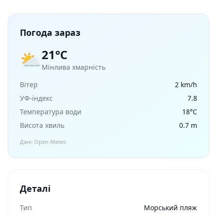
Погода зараз
21°C
⛅
Мінлива хмарність
Вітер
2 km/h
УФ-індекс
7.8
Температура води
18°C
Висота хвиль
0.7 m
Дані: Open-Meteo
Деталі
Тип
Морський пляж