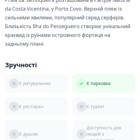
Praia da Samoqueira розташована в Parque Natural
da Costa Vicentina, у Porto Covo. Верхній пляж із
сильними хвилями, популярний серед серферів.
Близькість Ilha do Pessegueiro створює унікальний
краєвид із руїнами островного фортеця на
задньому плані.
Зручності
Є рятувальник
Є парковка
Є ресторан
Є туалет
Доступність для
Є душові
людей з