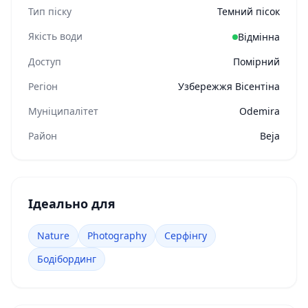
Тип піску
Темний пісок
Якість води
Відмінна
Доступ
Помірний
Регіон
Узбережжя Вісентіна
Муніципалітет
Odemira
Район
Beja
Ідеально для
Nature
Photography
Серфінгу
Бодібординг