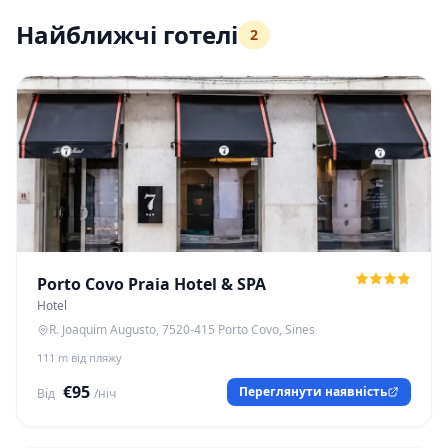
Найближчі готелі
2
Porto Covo Praia Hotel & SPA
Hotel
R. Joaquim Augusto, 7520-415 Porto Covo, Sines
111 m від пляжу
€95
Переглянути наявність
Від
/ніч