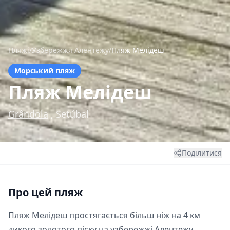
Пляжі
/
Узбережжя Алентежу
/
Пляж Мелідеш
Морський пляж
Пляж Мелідеш
Grândola
, Setúbal
Поділитися
Про цей пляж
Пляж Мелідеш простягається більш ніж на 4 км
дикого золотого піску на узбережжі Алентежу