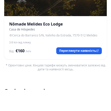
Nômade Melides Eco Lodge
Casa de Hóspedes
Cerca do Barranco S/N, Valinho da Estrada, 7570-512 Melides
3.8 km від пляжу
€160
Переглянути наявність
Від
/ніч
* Орієнтовні ціни. Кінцеві тарифи можуть змінюватися залежно від
дати та наявності місць.
Сусідні пляжі