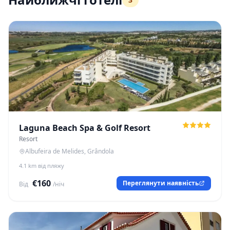
Laguna Beach Spa & Golf Resort
Resort
Albufeira de Melides, Grândola
4.1 km від пляжу
€160
Переглянути наявність
Від
/ніч