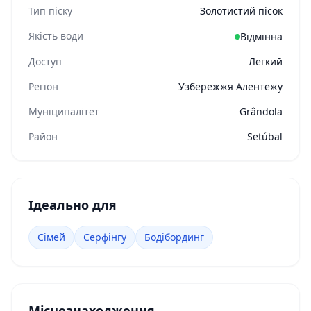
Тип піску
Золотистий пісок
Якість води
Відмінна
Доступ
Легкий
Регіон
Узбережжя Алентежу
Муніципалітет
Grândola
Район
Setúbal
Ідеально для
Сімей
Серфінгу
Бодібординг
Місцезнаходження