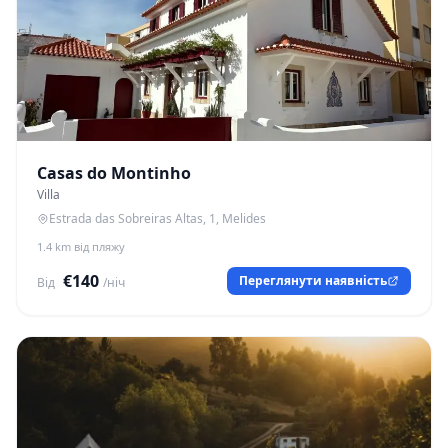
Casas do Montinho
Villa
Estrada das Sobreiras Altas, 1, Melides
1.4 km від пляжу
€140
Переглянути наявність
Від
/ніч