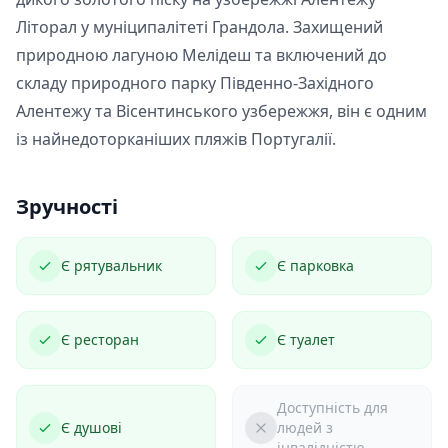
Літорал у муніципалітеті Грандола. Захищений
природною лагуною Мелідеш та включений до
складу природного парку Південно-Західного
Алентежу та Вісентинського узбережжя, він є одним
із найнедоторканіших пляжів Португалії.
Зручності
Є рятувальник
Є парковка
Є ресторан
Є туалет
Доступність для
Є душові
людей з
інвалідністю