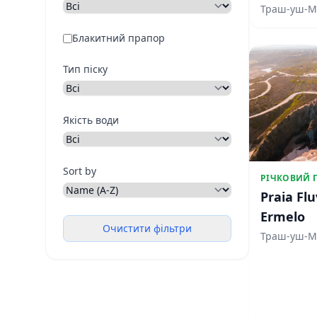
Траш-уш-
Блакитний прапор
Тип піску
Якість води
Sort by
РІЧКОВИЙ 
Praia Flu
Ermelo
Очистити фільтри
Траш-уш-