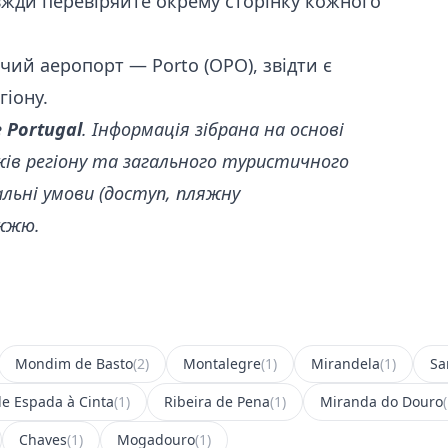
вжди перевіряйте окрему сторінку кожного
ий аеропорт — Porto (OPO), звідти є
іону.
e Portugal
. Інформація зібрана на основі
яжів регіону та загального туристичного
льні умови (доступ, пляжну
ожжю.
Mondim de Basto
(2)
Montalegre
(1)
Mirandela
(1)
Sa
de Espada à Cinta
(1)
Ribeira de Pena
(1)
Miranda do Douro
Chaves
(1)
Mogadouro
(1)