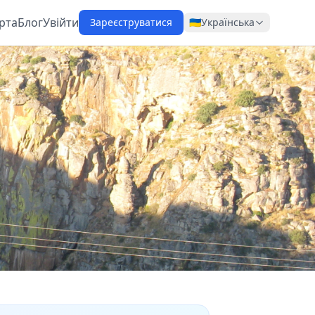
рта
Блог
Увійти
Зареєструватися
🇺🇦
Українська