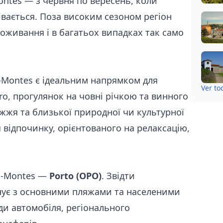
ontes — з червня по вересень, коли
вається. Поза високим сезоном регіон
оживання і в багатьох випадках так само
s-Montes є ідеальним напрямком для
Ver t
o, прогулянок на човні річкою та винного
ежжя та близької природної чи культурної
відпочинку, орієнтованого на релаксацію,
os-Montes —
Porto (OPO)
. Звідти
нує з основними пляжами та населеними
нди автомобіля, регіонального