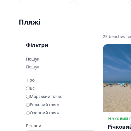
Пляжі
23 beaches f
Фільтри
Пошук
Tipo
Всі
Морський пляж
Річковий пляж
Озерний пляж
РІЧКОВИЙ 
Регіони
Річкови