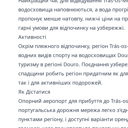
Найкращий час для відвідування Trás-os-M
водосховища наповнюються, а вода прогрі
пропонує менше натовпу, нижчі ціни на пр
гарні умови для відпочинку на узбережжі.
Активності
Окрім пляжного відпочинку, регіон Trás-o
водних видів спорту на водосховищах Dour
туризму в регіоні Douro. Поєднання узбер
спадщини робить регіон придатним як для 
так і для активніших подорожей.
Як Дістатися
Опорний аеропорт для прибуття до Trás-
португальська дорожня мережа легко з'єд
пунктами регіону, і доступні варіанти оре