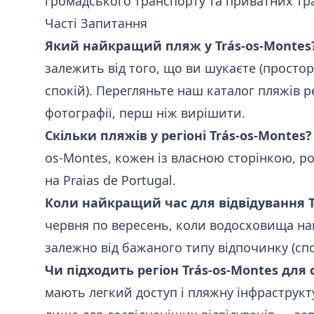
громадського транспорту та приватних тр
Часті Запитання
Який найкращий пляж у Trás-os-Montes
залежить від того, що ви шукаєте (простора
спокій). Перегляньте наш каталог пляжів ре
фотографії, перш ніж вирішити.
Скільки пляжів у регіоні Trás-os-Montes?
os-Montes, кожен із власною сторінкою, 
на Praias de Portugal.
Коли найкращий час для відвідування T
червня по вересень, коли водосховища на
залежно від бажаного типу відпочинку (сп
Чи підходить регіон Trás-os-Montes для 
мають легкий доступ і пляжну інфраструкту