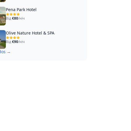
Pena Park Hotel
Від
€80
/ніч
Olive Nature Hotel & SPA
Від
€90
/ніч
odos →