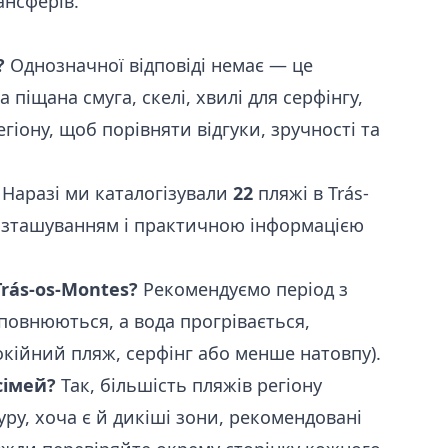
ансферів.
?
Однозначної відповіді немає — це
 піщана смуга, скелі, хвилі для серфінгу,
гіону, щоб порівняти відгуки, зручності та
Наразі ми каталогізували
22
пляжі в Trás-
розташуванням і практичною інформацією
rás-os-Montes?
Рекомендуємо період з
повнюються, а вода прогрівається,
окійний пляж, серфінг або менше натовпу).
сімей?
Так, більшість пляжів регіону
ру, хоча є й дикіші зони, рекомендовані