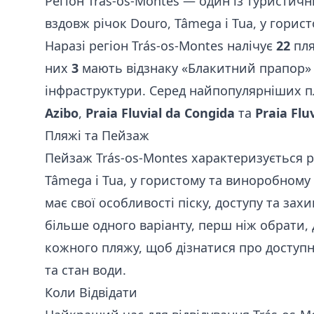
Регіон Trás-os-Montes — один із туристични
вздовж річок Douro, Tâmega і Tua, у гори
Наразі регіон Trás-os-Montes налічує
22
пля
них
3
мають відзнаку «Блакитний прапор» 
інфраструктури. Серед найпопулярніших п
Azibo
,
Praia Fluvial da Congida
та
Praia Flu
Пляжі та Пейзаж
Пейзаж Trás-os-Montes характеризується 
Tâmega і Tua, у гористому та виноробному
має свої особливості піску, доступу та захи
більше одного варіанту, перш ніж обрати, 
кожного пляжу, щоб дізнатися про доступн
та стан води.
Коли Відвідати