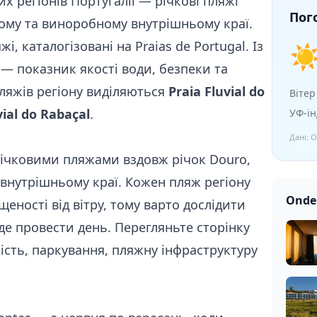
х регіонів Португалії — річкові пляжі
Пог
стому та виноробному внутрішньому краї.
жі, каталогізовані на Praias de Portugal. Із
☀
— показник якості води, безпеки та
ляжів регіону виділяються
Praia Fluvial do
Вітер
vial do Rabaçal
.
УФ-ін
Дані: 
річковими пляжами вздовж річок Douro,
 внутрішньому краї. Кожен пляж регіону
Onde 
щеності від вітру, тому варто дослідити
де провести день. Перегляньте сторінку
ість, паркування, пляжну інфраструктуру