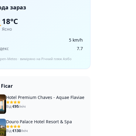
ода зараз
18°C
️
Ясно
5 km/h
декс
7.7
Open-Meteo · виміряно на Річний пляж Азібо
Ficar
Hotel Premium Chaves - Aquae Flaviae
Від
€95
/ніч
Douro Palace Hotel Resort & Spa
Від
€130
/ніч