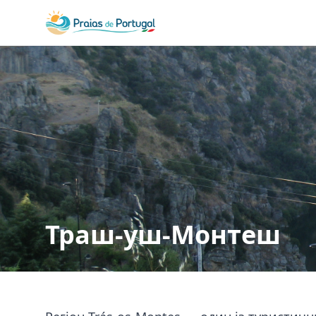
Траш-уш-Монтеш