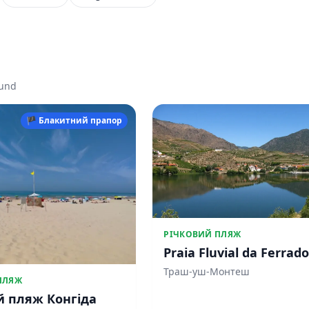
ound
🏴 Блакитний прапор
РІЧКОВИЙ ПЛЯЖ
Praia Fluvial da Ferrad
Траш-уш-Монтеш
ПЛЯЖ
й пляж Конгіда