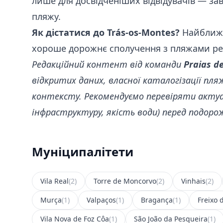
лише для досвідченіших відвідувачів — за
пляжу.
Як дістатися до Trás-os-Montes?
Найближч
хороше дорожнє сполучення з пляжами рег
Редакційний контент від команди
Praias d
відкритих даних, власної каталогізації пл
контексту. Рекомендуємо перевіряти актуа
інфраструктуру, якість води) перед подор
Муніципалітети
Vila Real
(2)
Torre de Moncorvo
(2)
Vinhais
(2)
Murça
(1)
Valpaços
(1)
Bragança
(1)
Freixo 
Vila Nova de Foz Côa
(1)
São João da Pesqueira
(1)