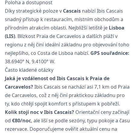
Poloha a dostupnost
Díky strategické poloze v
Cascais
nabízí Ibis Cascais
snadný přístup k restauracím, místním obchodům a
přírodním atrakcím oblasti. Nejbližší letiště je
Lisboa
(LIS)
. Blízkost Praia de Carcavelos a dalších pláží v
regionu z něj činí ideální základnu pro objevování toho
nejlepšího, co Costa de Lisboa nabízí.
GPS souřadnice:
38.6940° N, 9.4100° W.
Často kladené otázky
Jaká je vzdálenost od Ibis Cascais k Praia de
Carcavelos?
Ibis Cascais se nachází asi 7,1 km od Praia
de Carcavelos, což z něj činí praktickou základnu pro
ty, kdo chtějí spojit komfort s přístupem k pobřeží.
Kolik stojí noc v Ibis Cascais?
Orientační ceny začínají
od
€80/noc
, ale liší se podle sezóny, typu pokoje a času
rezervace. Doporučujeme ověřit aktuální cenu na