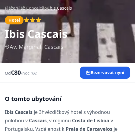
Pláže
/
Pláž Conceição
/
Ibis Cascais
Hotel
Ibis Cascais
Av. Marginal, Cascais
€80
Rezervovat nyní
Od
/noc
(€€)
O tomto ubytování
Ibis Cascais
je 3hvězdičkový hotel s výhodnou
polohou v
Cascais
, v regionu
Costa de Lisboa
v
Portugalsku. Vzdálenost k
Praia de Carcavelos
je