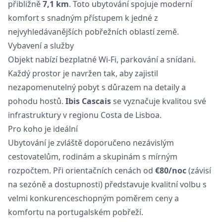
přibližně
7,1 km
. Toto ubytování spojuje moderní
komfort s snadným přístupem k jedné z
nejvyhledávanějších pobřežních oblastí země.
Vybavení a služby
Objekt nabízí bezplatné Wi-Fi, parkování a snídani.
Každý prostor je navržen tak, aby zajistil
nezapomenutelný pobyt s důrazem na detaily a
pohodu hostů.
Ibis Cascais
se vyznačuje kvalitou své
infrastruktury v regionu Costa de Lisboa.
Pro koho je ideální
Ubytování je zvláště doporučeno nezávislým
cestovatelům, rodinám a skupinám s mírným
rozpočtem. Při orientačních cenách od
€80/noc
(závisí
na sezóně a dostupnosti) představuje kvalitní volbu s
velmi konkurenceschopným poměrem ceny a
komfortu na portugalském pobřeží.