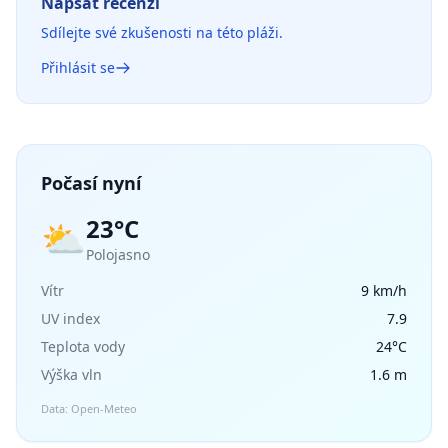
Napsat recenzi
Sdílejte své zkušenosti na této pláži.
Přihlásit se
Počasí nyní
23°C
⛅
Polojasno
Vítr
9 km/h
UV index
7.9
Teplota vody
24°C
Výška vln
1.6 m
Data: Open-Meteo