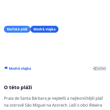
Pláže
/
Azory
/
Praia de Santa Bárbara
Mořská pláž
Modrá vlajka
Praia de Santa Bárbara
Ribeira Grande, Região Autónoma dos Açores
Modrá vlajka
Sdílet
O této pláži
Praia de Santa Bárbara je nejdelší a nejikoničtější pláž
na ostrově São Miguel na Azorech. Leží v obci Ribeira