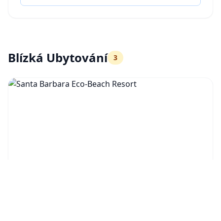
Blízká Ubytování
3
Santa Barbara Eco-Beach Resort
Resort
Estrada Regional, n.º 1, Morro de Baixo, 9600-219 Ribeira
Grande, São Miguel