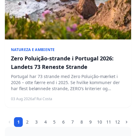
NATUREZA E AMBIENTE
Zero Poluição-strande i Portugal 2026:
Landets 73 Reneste Strande
Portugal har 73 strande med Zero Poluição-mærket i
2026 – otte færre end i 2025. Se hvilke kommuner der
har flest belønnede strande, ZERO’s kriterier og
hvordan mærket adskiller sig fra Bandeira Azul.
03 Aug 2026
af Rui Costa
1
2
3
4
5
6
7
8
9
10
11
12