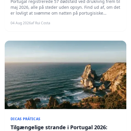
Portugal registrerede 57 dødsfald ved drukning frem til
maj 2026, alle på steder uden opsyn. Find ud af, om det
er lovligt at svømme om natten på portugisiske
strande, de reelle risici og hvordan du reducerer faren.
04 Aug 2026
af Rui Costa
DICAS PRÁTICAS
Tilgængelige strande i Portugal 2026: