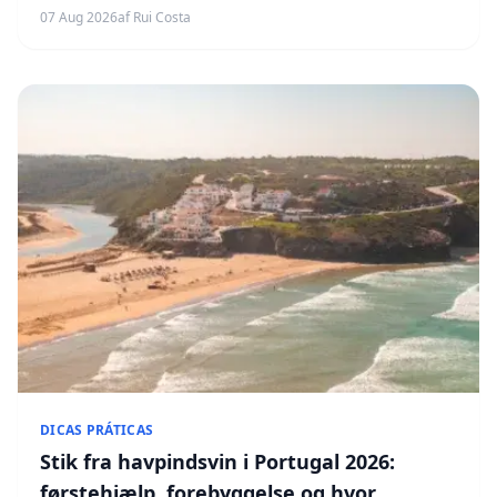
sammenligningstabel, marina, golf, gastronomi og
07 Aug 2026
af Rui Costa
hvordan du kommer derhen.
DICAS PRÁTICAS
Stik fra havpindsvin i Portugal 2026:
førstehjælp, forebyggelse og hvor