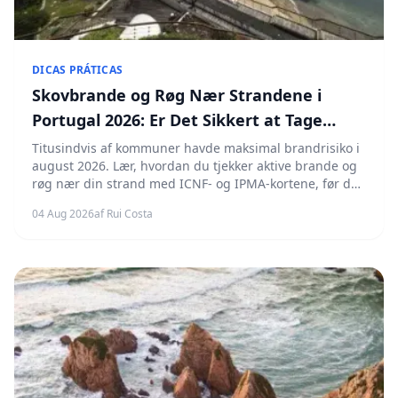
DICAS PRÁTICAS
Skovbrande og Røg Nær Strandene i
Portugal 2026: Er Det Sikkert at Tage
Afsted?
Titusindvis af kommuner havde maksimal brandrisiko i
august 2026. Lær, hvordan du tjekker aktive brande og
røg nær din strand med ICNF- og IPMA-kortene, før du
forlader hjemmet.
04 Aug 2026
af Rui Costa