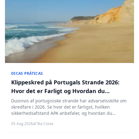
DICAS PRÁTICAS
Klippeskred på Portugals Strande 2026:
Hvor det er Farligt og Hvordan du
Beskytter dig
Dusinvis af portugisiske strande har advarselsskilte om
skredfare i 2026. Se hvor det er farligst, hvilken
sikkerhedsafstand APA anbefaler, og hvordan du
genkender advarselssignaler.
05 Aug 2026
af Rui Costa