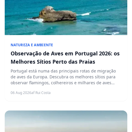
NATUREZA E AMBIENTE
Observação de Aves em Portugal 2026: os
Melhores Sítios Perto das Praias
Portugal está numa das principais rotas de migração
de aves da Europa. Descubra os melhores sítios para
observar flamingos, colhereiros e milhares de aves
migradoras a poucos minutos das praias mais visitadas
06 Aug 2026
af Rui Costa
do país.