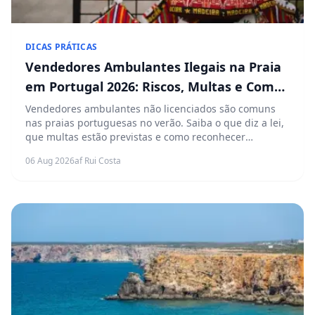
DICAS PRÁTICAS
Vendedores Ambulantes Ilegais na Praia
em Portugal 2026: Riscos, Multas e Como
Reconhecer Contrafação
Vendedores ambulantes não licenciados são comuns
nas praias portuguesas no verão. Saiba o que diz a lei,
que multas estão previstas e como reconhecer
produtos de contrafação antes de comprar.
06 Aug 2026
af Rui Costa