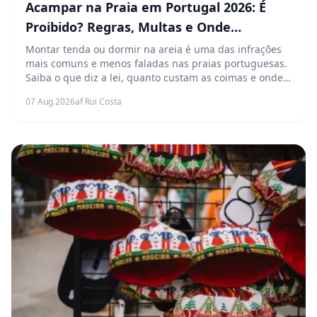
Acampar na Praia em Portugal 2026: É
Proibido? Regras, Multas e Onde
Pernoitar Legalmente
Montar tenda ou dormir na areia é uma das infrações
mais comuns e menos faladas nas praias portuguesas.
Saiba o que diz a lei, quanto custam as coimas e onde
pode pernoitar legalmente perto do mar.
07 Aug 2026
af Rui Costa