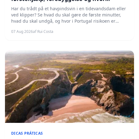
risikoen er størst
Har du trådt på et havpindsvin i en tidevandsdam eller
ved klipper? Se hvad du skal gøre de første minutter,
hvad du skal undgå, og hvor i Portugal risikoen er
størst.
07 Aug 2026
af Rui Costa
DICAS PRÁTICAS