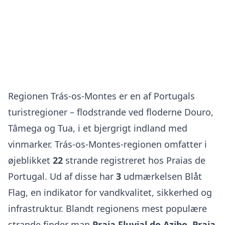
Trás-os-Montes
Regionen Trás-os-Montes er en af Portugals
turistregioner – flodstrande ved floderne Douro,
Tâmega og Tua, i et bjergrigt indland med
vinmarker. Trás-os-Montes-regionen omfatter i
øjeblikket
22
strande registreret hos Praias de
Portugal. Ud af disse har
3
udmærkelsen Blåt
Flag, en indikator for vandkvalitet, sikkerhed og
infrastruktur. Blandt regionens mest populære
strande finder man
Praia Fluvial do Azibo
,
Praia