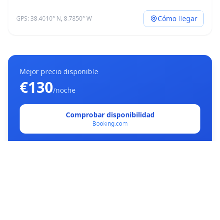
Cómo llegar
GPS: 38.4010° N, 8.7850° W
Mejor precio disponible
€130
/noche
Comprobar disponibilidad
Booking.com
Sitio web oficial →
Detalles
Tipo
Guesthouse