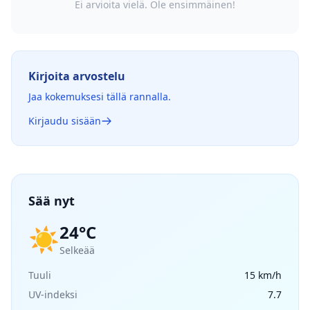
Ei arvioita vielä. Ole ensimmäinen!
Kirjoita arvostelu
Jaa kokemuksesi tällä rannalla.
Kirjaudu sisään
Sää nyt
24°C
☀️
Selkeää
Tuuli
15 km/h
UV-indeksi
7.7