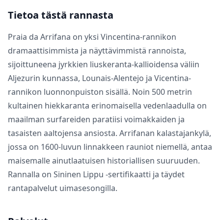
Tietoa tästä rannasta
Praia da Arrifana on yksi Vincentina-rannikon
dramaattisimmista ja näyttävimmistä rannoista,
sijoittuneena jyrkkien liuskeranta-kallioidensa väliin
Aljezurin kunnassa, Lounais-Alentejo ja Vicentina-
rannikon luonnonpuiston sisällä. Noin 500 metrin
kultainen hiekkaranta erinomaisella vedenlaadulla on
maailman surfareiden paratiisi voimakkaiden ja
tasaisten aaltojensa ansiosta. Arrifanan kalastajankylä,
jossa on 1600-luvun linnakkeen rauniot niemellä, antaa
maisemalle ainutlaatuisen historiallisen suuruuden.
Rannalla on Sininen Lippu -sertifikaatti ja täydet
rantapalvelut uimasesongilla.