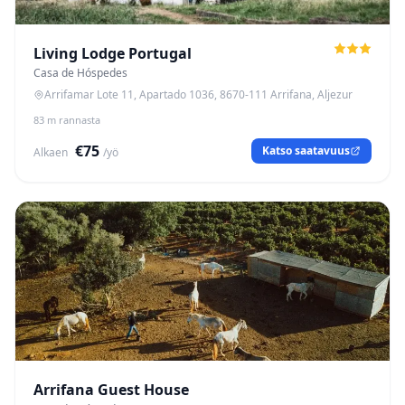
Living Lodge Portugal
Casa de Hóspedes
Arrifamar Lote 11, Apartado 1036, 8670-111 Arrifana, Aljezur
83 m rannasta
€75
Katso saatavuus
Alkaen
/yö
Arrifana Guest House