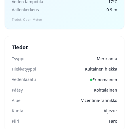
Veden lämpötila
17°C
Aallonkorkeus
0.9 m
Tiedot: Open-Meteo
Tiedot
Tyyppi
Meririanta
Hiekkatyyppi
Kultainen hiekka
Vedenlaaatu
Erinomainen
Pääsy
Kohtalainen
Alue
Vicentina-rannikko
Kunta
Aljezur
Piiri
Faro