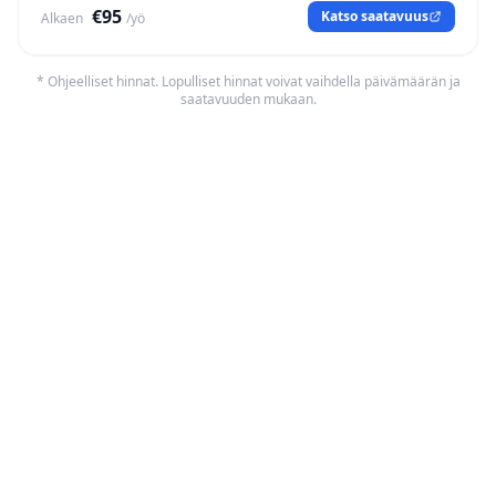
€95
Katso saatavuus
Alkaen
/yö
* Ohjeelliset hinnat. Lopulliset hinnat voivat vaihdella päivämäärän ja
saatavuuden mukaan.
Läheiset rannat