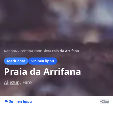
Rannat
/
Vicentina-rannikko
/
Praia da Arrifana
Meririanta
Sininen lippu
Praia da Arrifana
Aljezur
, Faro
Sininen lippu
Jaa