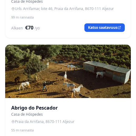
Casa de Hóspedes
Urb. Arrifamar, lote 46, Praia da Arrifana, 8670-111 Aljezur
99 m rannasta
€70
Katso saatavuus
Alkaen
/yö
Abrigo do Pescador
Casa de Hóspedes
Praia da Arrifana, 8670-111 Aljezur
55 m rannasta