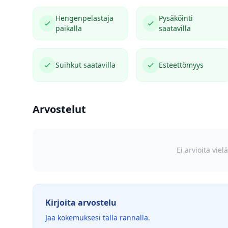
Hengenpelastaja
Pysäköinti
paikalla
saatavilla
Suihkut saatavilla
Esteettömyys
Arvostelut
Ei arvioita vie
Kirjoita arvostelu
Jaa kokemuksesi tällä rannalla.