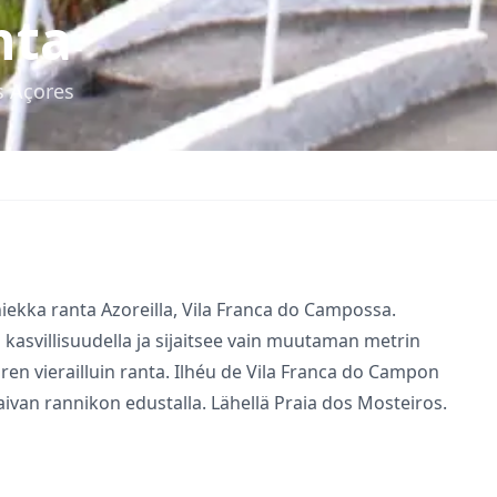
nta
s Açores
iekka ranta Azoreilla, Vila Franca do Campossa.
ä kasvillisuudella ja sijaitsee vain muutaman metrin
aren vierailluin ranta. Ilhéu de Vila Franca do Campon
aivan rannikon edustalla. Lähellä
Praia dos Mosteiros
.