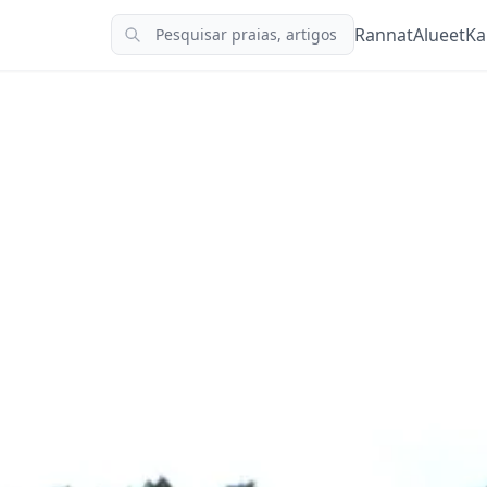
Rannat
Alueet
Ka