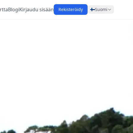
rtta
Blogi
Kirjaudu sisään
Rekisteröidy
🇫🇮
Suomi