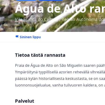
Água de Alto ra
Vila Franca do Campo
, Região Autónoma do
Sininen lippu
Tietoa tästä rannasta
Praia de Água de Alto on São Miguelin saaren pääh
Ympäröitynä tyypillisellä azorien rehevällä vihreäll
päässä kylän historiallisesta keskustasta, se on sa
luonnonsuojelualue, vanha tulivuoren kaldera, on 
Palvelut