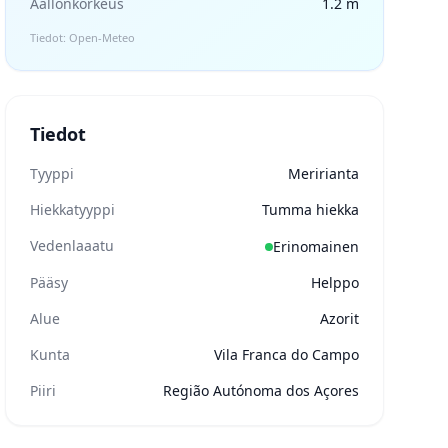
Aallonkorkeus
1.2 m
Tiedot: Open-Meteo
Tiedot
Tyyppi
Meririanta
Hiekkatyyppi
Tumma hiekka
Vedenlaaatu
Erinomainen
Pääsy
Helppo
Alue
Azorit
Kunta
Vila Franca do Campo
Piiri
Região Autónoma dos Açores