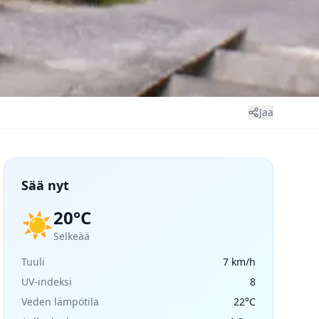
Jaa
Sää nyt
20°C
☀️
Selkeää
Tuuli
7 km/h
UV-indeksi
8
Veden lämpötila
22°C