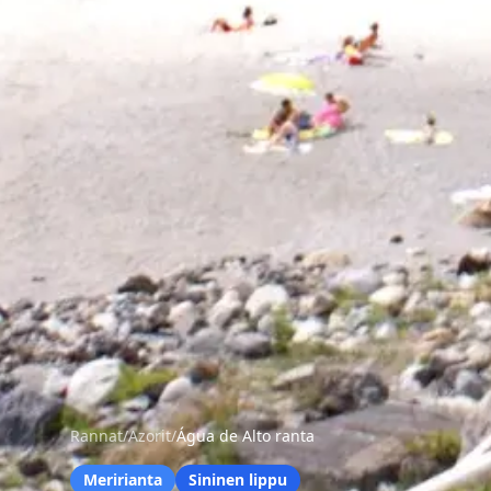
Rannat
/
Azorit
/
Água de Alto ranta
Meririanta
Sininen lippu