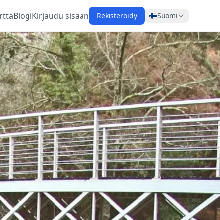
rtta
Blogi
Kirjaudu sisään
Rekisteröidy
🇫🇮
Suomi