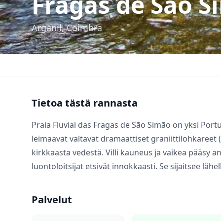
Fragas de São S
Arganil, Coimbra
Tietoa tästä rannasta
Praia Fluvial das Fragas de São Simão on yksi Por
leimaavat valtavat dramaattiset graniittilohkareet (
kirkkaasta vedestä. Villi kauneus ja vaikea pääsy an
luontoloitsijat etsivät innokkaasti. Se sijaitsee lähe
Palvelut