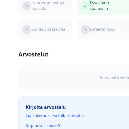
Hengenpelastaja
Pysäköinti
paikalla
saatavilla
Suihkut saatavilla
Esteettömyys
Arvostelut
Ei arvioita vie
Kirjoita arvostelu
Jaa kokemuksesi tällä rannalla.
Kirjaudu sisään