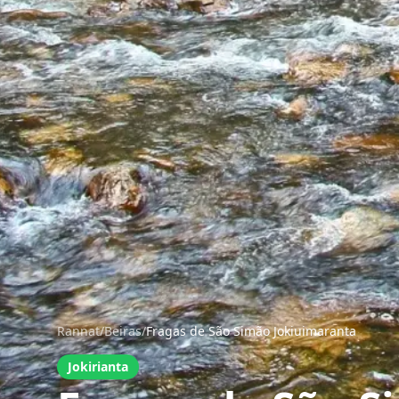
Rannat
/
Beiras
/
Fragas de São Simão Jokiuimaranta
Jokirianta