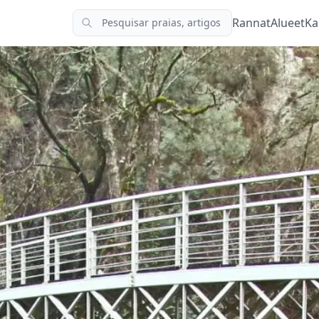
Rannat
Alueet
Ka