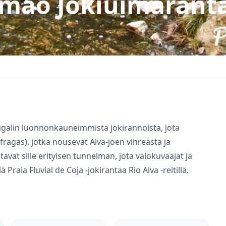
imão Jokiuimarant
tugalin luonnonkauneimmista jokirannoista, jota
fragas), jotka nousevat Alva-joen vihreästä ja
tavat sille erityisen tunnelman, jota valokuvaajat ja
llä
Praia Fluvial de Coja
-jokirantaa Rio Alva -reitillä.