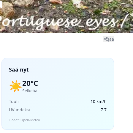
a
Jaa
Sää nyt
20°C
☀️
Selkeää
Tuuli
10 km/h
UV-indeksi
7.7
Tiedot: Open-Meteo