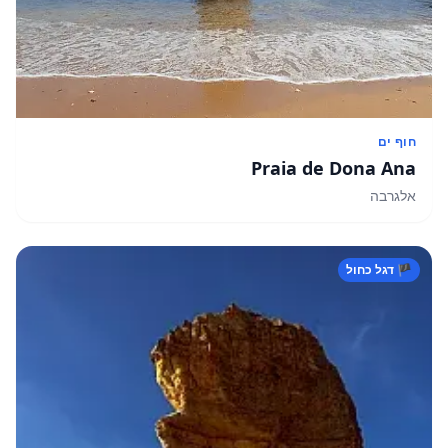
חוף ים
Praia de Dona Ana
אלגרבה
🏴 דגל כחול