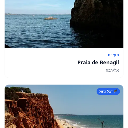
חוף ים
Praia de Benagil
אלגרבה
🏴 דגל כחול