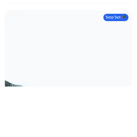
🏴 דגל כחול