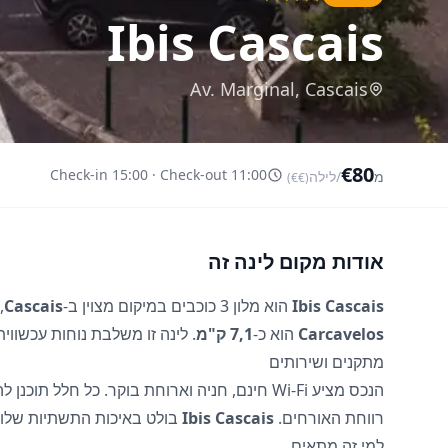
Ibis Cascais
Av. Marginal, Cascais
€80
Check-in 15:00 · Check-out 11:00
מ
/לילה
(€€)
אודות מקום לינה זה
Ibis Cascais
הוא מלון 3 כוכבים במיקום מצוין ב-
Cascais
,
Carcavelos
הוא כ-
7,1 ק"מ
. לינה זו משלבת נוחות עכשוו
מתקנים ושירותים
הנכס מציע Wi-Fi חינם, חניה וארוחת בוקר. כל 
רווחת האורחים.
Ibis Cascais
בולט באיכות התשתיות שלו באזור  Lisboa
למי זה מתאים