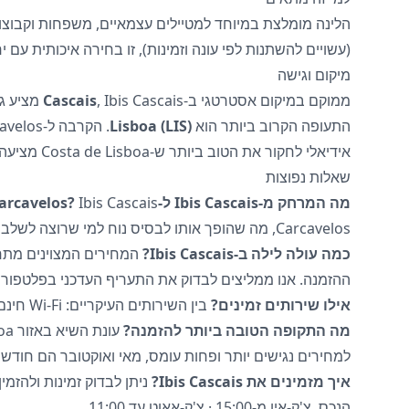
הלינה מומלצת במיוחד למטיילים עצמאיים, משפחות וקבוצות
(עשויים להשתנות לפי עונה וזמינות), זו בחירה איכותית עם יח
מיקום וגישה
ממוקם במיקום אסטרטגי ב-
Cascais
, ascais
התעופה הקרוב ביותר הוא
Lisboa (LIS)
אידיאלי לחקור את הטוב ביותר ש-Costa de Lisboa מציעה.
שאלות נפוצות
מה המרחק מ-Ibis Cascais ל-Praia de Carcavelos?
Carcavelos, מה שהופך אותו לבסיס נוח למי שרוצה לשלב נוחות וגישה לחוף.
כמה עולה לילה ב-Ibis Cascais?
המחירים המצוינים מתח
ההזמנה. אנו ממליצים לבדוק את התעריף העדכני בפלטפור
אילו שירותים זמינים?
בין השירותים העיקריים: Wi-Fi חינם, חניה וארוחת בוקר.
מה התקופה הטובה ביותר להזמנה?
למחירים נגישים יותר ופחות עומס, מאי ואוקטובר הם חודשים
איך מזמינים את Ibis Cascais?
הנכס. צ'ק-אין מ-15:00 · צ'ק-אאוט עד 11:00.