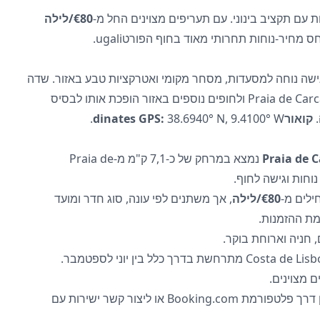
 עם תקציב בינוני. עם תעריפים מצוינים החל מ-
€80/לילה
ס מחיר-נוחות תחרותי מאוד בחוף הפורטugali.
Ibis C מציע גישה נוחה למסעדות, מסחר מקומי ואטרקציות טבע באזור. שדה
. הקרבה ל-Praia de Carcavelos ולחופים נוספים באזור הופכת אותו לבסיס
קואורdinates GPS:
38.6940° N, 9.4100° W.
Ibis Cascais נמצא במרחק של כ-7,1 ק"מ מ-Praia de
ילים מ-
€80/לילה
, אך משתנים לפי עונה, סוג חדר ומועד
מת ההזמנות.
עונת השיא באזור Costa de Lisboa מתרחשת בדרך כלל בין יוני לספטמבר.
 מצוינים.
ניתן לבדוק זמינות ולהזמין דרך פלטפורמת Booking.com או ליצור קשר ישירות עם