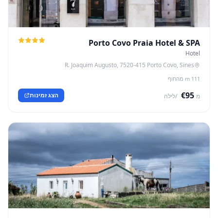
Porto Covo Praia Hotel & SPA
Hotel
R. Joaquim Augusto, 7520-415 Porto Covo, Sines
111 m מהחוף
€95
הצג זמינות
מ
/לילה