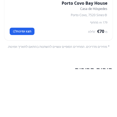
Porto Covo Bay House
Casa de Hóspedes
Porto Covo, 7520 Sines
179 m מהחוף
€70
הצג זמינות
מ
/לילה
* מחירים מדריכים. המחירים הסופיים עשויים להשתנות בהתאם לתאריך וזמינות.
חופים קרובים
🏴 דגל כחול