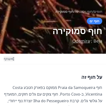
חופים
/
חוף ויסנטינה
/
חוף סמוקירה
חוף ים
חוף סמוקירה
Odemira
, Beja
שתף
על חוף זה
חוף Praia da Samoqueira ממוקם בפארק הטבע Costa
Vicentina, ב-Porto Covo. חוף צוקים עם גלים חזקים, המועדף
על גולשי גלים. קרבת Ilha do Pessegueiro יוצרת נוף ייחודי,