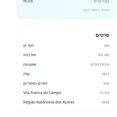
גובה גלים
0.6 m
נתונים: Open-Meteo
פרטים
סוג
חוף ים
סוג חול
חול כהה
איכות המים
מצוינת
גישה
קלה
אזור
האיים האזוריים
עירייה
Vila Franca do Campo
מחוז
Região Autónoma dos Açores