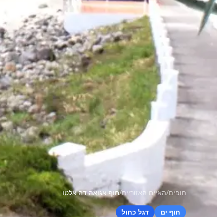
חופים
/
האיים האזוריים
/
חוף אגואה דה אלטו
חוף ים
דגל כחול