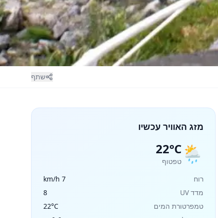
שתף
מזג האוויר עכשיו
22°C
🌦️
טפטוף
רוח
7 km/h
מדד UV
8
טמפרטורת המים
22°C