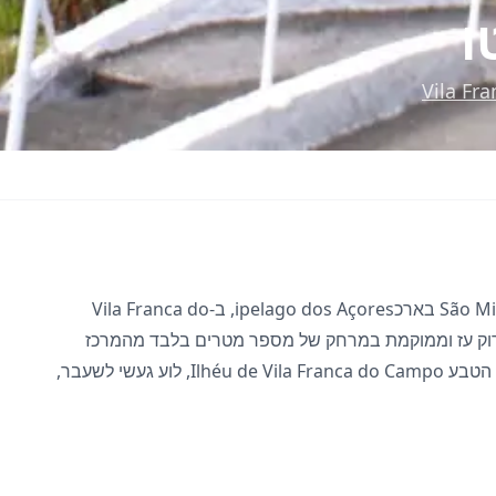
ו
Vila Fr
Praia de Água de Alto היא החוף החולי העיקרי באי São Miguel בארכipelago dos Açores, ב-Vila Franca do
ם בירוק עז וממוקמת במרחק של מספר מטרים בלבד מהמרכז
ההיסטורי של העיירה, זהו החוף המבוקר ביותר באי. שמורת הטבע Ilhéu de Vila Franca do Campo, לוע געשי לשעבר,