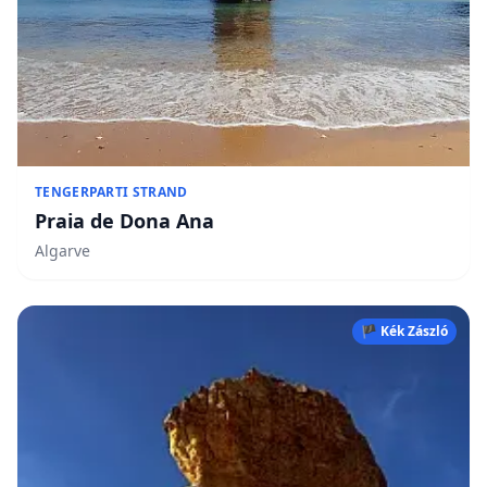
TENGERPARTI STRAND
Praia de Dona Ana
Algarve
🏴 Kék Zászló