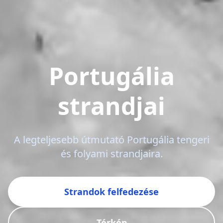
Portugália
strandjai
A legteljesebb útmutató Portugália tengeri
és folyami strandjaira.
Strandok felfedezése
Térkép