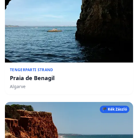
TENGERPARTI STRAND
Praia de Benagil
Algarve
🏴 Kék Zászló