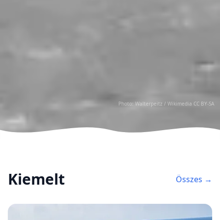
Photo: Walterpeitz /
Wikimedia CC BY-SA
Kiemelt
Összes →