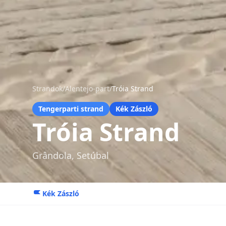
Strandok
/
Alentejo-part
/
Tróia Strand
Tengerparti strand
Kék Zászló
Tróia Strand
Grândola, Setúbal
Kék Zászló