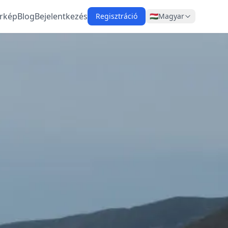
rkép
Blog
Bejelentkezés
Regisztráció
🇭🇺
Magyar