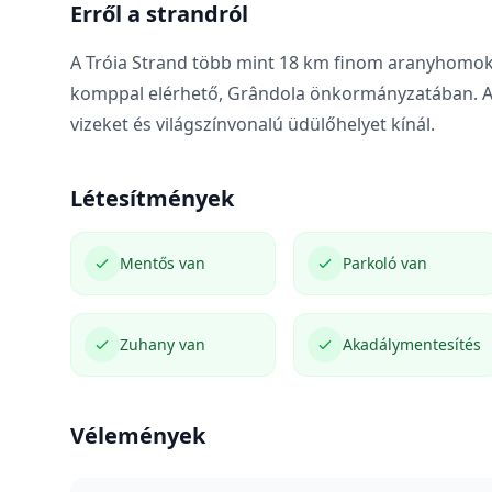
Erről a strandról
A Tróia Strand több mint 18 km finom aranyhomokra 
komppal elérhető, Grândola önkormányzatában. Az 
vizeket és világszínvonalú üdülőhelyet kínál.
Létesítmények
Mentős van
Parkoló van
Zuhany van
Akadálymentesítés
Vélemények