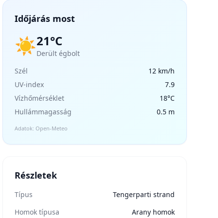
Időjárás most
21°C
☀️
Derült égbolt
Szél
12 km/h
UV-index
7.9
Vízhőmérséklet
18°C
Hullámmagasság
0.5 m
Adatok: Open-Meteo
Részletek
Típus
Tengerparti strand
Homok típusa
Arany homok