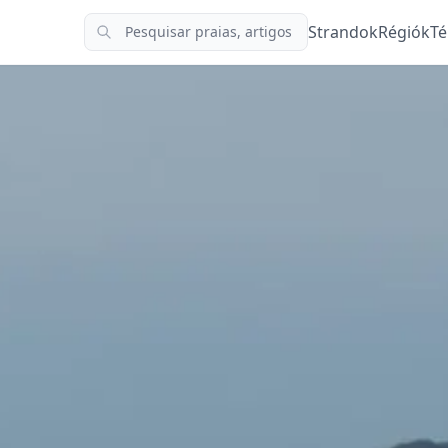
Strandok
Régiók
Té