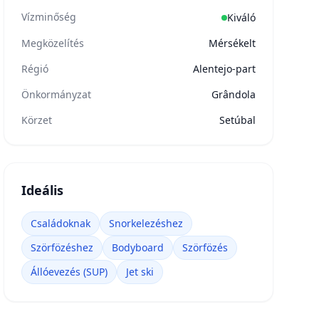
Vízminőség
Kiváló
Megközelítés
Mérsékelt
Régió
Alentejo-part
Önkormányzat
Grândola
Körzet
Setúbal
Ideális
Családoknak
Snorkelezéshez
Szörfözéshez
Bodyboard
Szörfözés
Állóevezés (SUP)
Jet ski