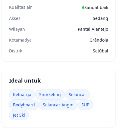
Kualitas air
Sangat baik
Akses
Sedang
Wilayah
Pantai Alentejo
Kotamadya
Grândola
Distrik
Setúbal
Ideal untuk
Keluarga
Snorkeling
Selancar
Bodyboard
Selancar Angin
SUP
Jet Ski