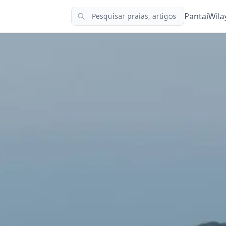
Pantai
Wila