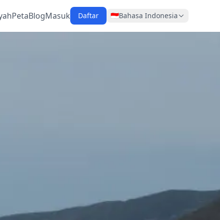
yah
Peta
Blog
Masuk
Daftar
🇮🇩
Bahasa Indonesia