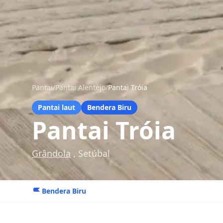
Pantai
/
Pantai Alentejo
/
Pantai Tróia
Pantai laut
Bendera Biru
Pantai Tróia
Grândola
, Setúbal
Bendera Biru