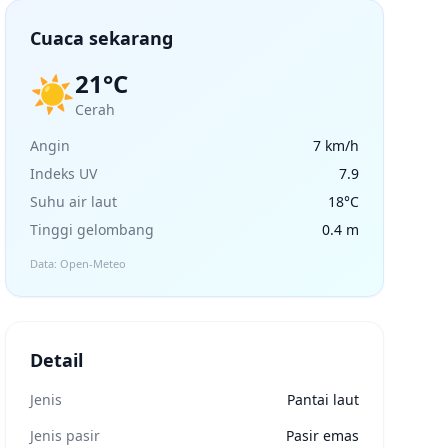
Cuaca sekarang
21°C
☀️
Cerah
Angin
7 km/h
Indeks UV
7.9
Suhu air laut
18°C
Tinggi gelombang
0.4 m
Data: Open-Meteo
Detail
Jenis
Pantai laut
Jenis pasir
Pasir emas