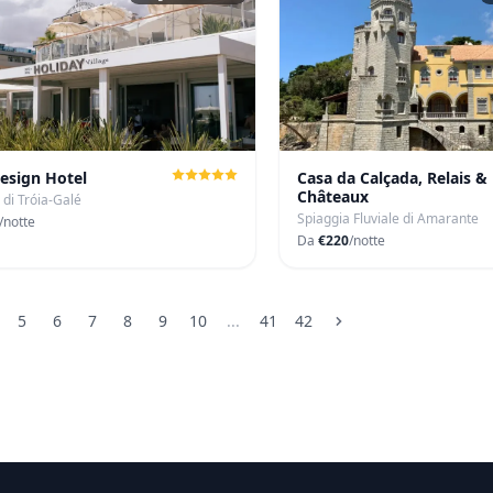
Design Hotel
Casa da Calçada, Relais &
Châteaux
 di Tróia-Galé
Spiaggia Fluviale di Amarante
/notte
Da
€220
/notte
5
6
7
8
9
10
...
41
42