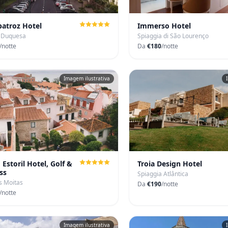
batroz Hotel
Immerso Hotel
a Duquesa
Spiaggia di São Lourenço
/notte
Da
€180
/notte
Imagem ilustrativa
 Estoril Hotel, Golf &
Troia Design Hotel
ss
Spiaggia Atlântica
s Moitas
Da
€190
/notte
/notte
Imagem ilustrativa