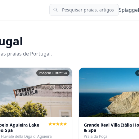
Spiagge
ugal
as praias de Portugal.
Imagem ilustrativa
elo Aguieira Lake
Grande Real Villa Itália Ho
 & Spa
& Spa
 Fluviale della Diga di Aguieira
Praia da Poça