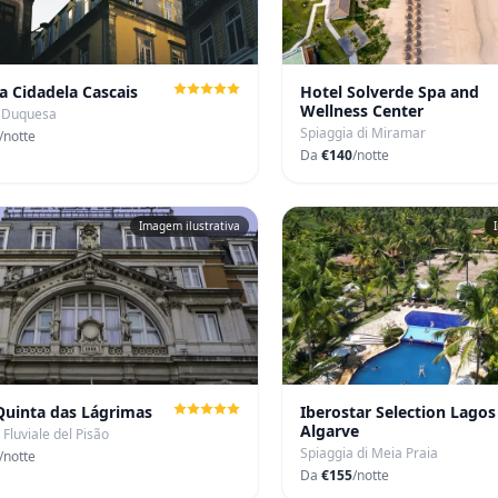
a Cidadela Cascais
Hotel Solverde Spa and
Wellness Center
a Duquesa
Spiaggia di Miramar
/notte
Da
€140
/notte
Imagem ilustrativa
Quinta das Lágrimas
Iberostar Selection Lagos
Algarve
 Fluviale del Pisão
Spiaggia di Meia Praia
/notte
Da
€155
/notte