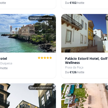
notte
Da
€102
/notte
Imagem ilustrativa
Hotel
Palácio Estoril Hotel, Golf
Wellness
a Duquesa
Praia da Poça
/notte
Da
€126
/notte
Imagem ilustrativa