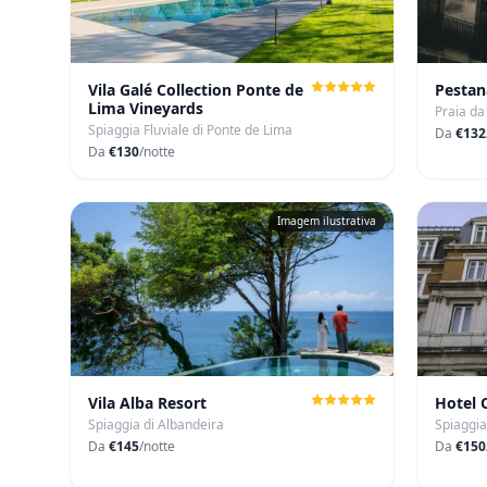
Vila Galé Collection Ponte de
Pestan
Lima Vineyards
Praia d
Spiaggia Fluviale di Ponte de Lima
Da
€132
Da
€130
/notte
Imagem ilustrativa
Vila Alba Resort
Hotel 
Spiaggia di Albandeira
Spiaggia
Da
€145
/notte
Da
€150