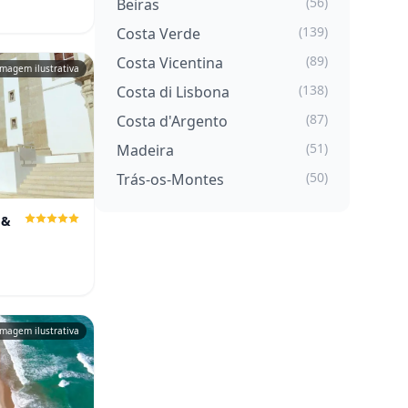
(56)
Beiras
(139)
Costa Verde
(89)
Costa Vicentina
Imagem ilustrativa
(138)
Costa di Lisbona
(87)
Costa d'Argento
(51)
Madeira
(50)
Trás-os-Montes
 &
Imagem ilustrativa