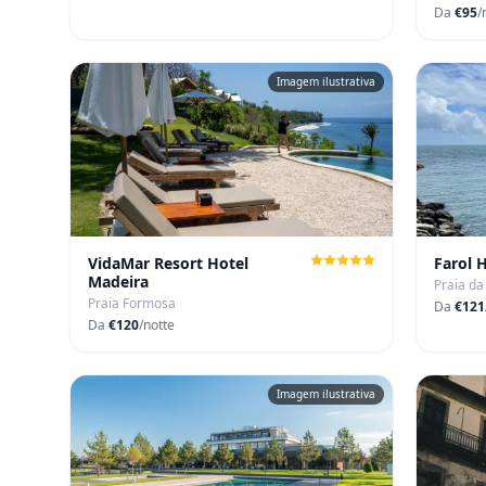
Da
€95
/
Imagem ilustrativa
VidaMar Resort Hotel
Farol 
Madeira
Praia d
Praia Formosa
Da
€121
Da
€120
/notte
Imagem ilustrativa