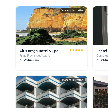
Imagem ilustrativa
Altis Braga Hotel & Spa
Enotel 
Praia Fluvial de Adaúfe
Comples
Da
€160
/notte
Da
€160
Imagem ilustrativa