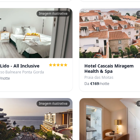
Imagem ilustrativa
Lido - All Inclusive
Hotel Cascais Miragem
Health & Spa
so Balneare Ponta Gorda
Praia das Moitas
/notte
Da
€169
/notte
Imagem ilustrativa