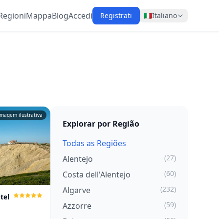
Regioni
Mappa
Blog
Accedi
Registrati
🇮🇹
Italiano
Imagem ilustrativa
Explorar por Região
Todas as Regiões
(27)
Alentejo
(60)
Costa dell'Alentejo
(232)
Algarve
tel
(59)
Azzorre