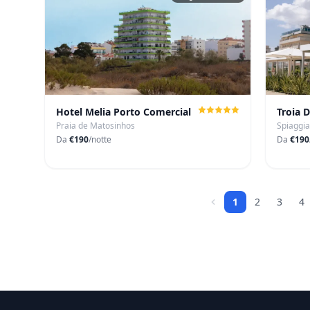
Hotel Melia Porto Comercial
Troia 
Praia de Matosinhos
Spiaggia
Da
€190
/notte
Da
€190
1
2
3
4