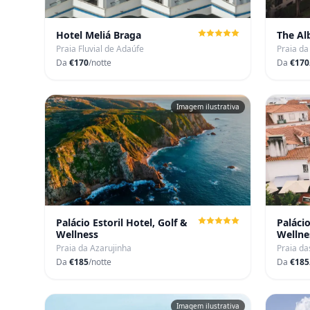
Hotel Meliá Braga
The Al
Praia Fluvial de Adaúfe
Praia d
Da
€170
/notte
Da
€170
Imagem ilustrativa
Palácio Estoril Hotel, Golf &
Palácio
Wellness
Wellne
Praia da Azarujinha
Praia da
Da
€185
/notte
Da
€185
Imagem ilustrativa