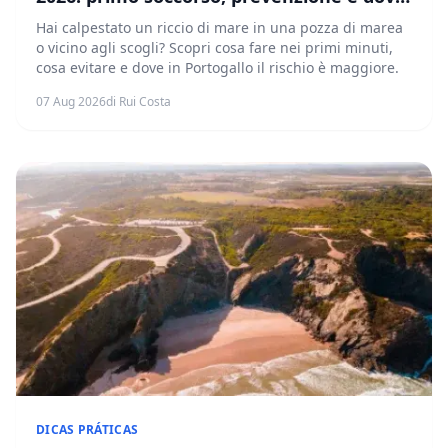
c'è più rischio
Hai calpestato un riccio di mare in una pozza di marea
o vicino agli scogli? Scopri cosa fare nei primi minuti,
cosa evitare e dove in Portogallo il rischio è maggiore.
07 Aug 2026
di Rui Costa
DICAS PRÁTICAS