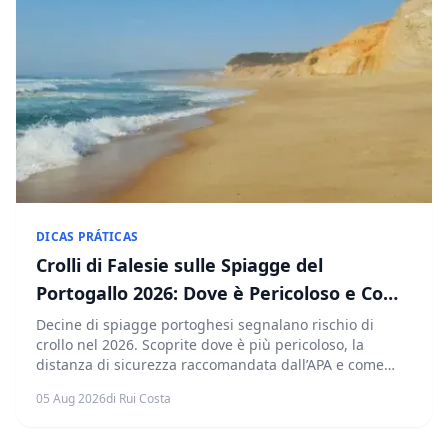
DICAS PRÁTICAS
Crolli di Falesie sulle Spiagge del
Portogallo 2026: Dove è Pericoloso e Come
Proteggersi
Decine di spiagge portoghesi segnalano rischio di
crollo nel 2026. Scoprite dove è più pericoloso, la
distanza di sicurezza raccomandata dall’APA e come
riconoscere i segnali di allerta.
05 Aug 2026
di Rui Costa