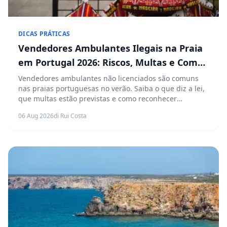
DICAS PRÁTICAS
Vendedores Ambulantes Ilegais na Praia
em Portugal 2026: Riscos, Multas e Como
Reconhecer Contrafação
Vendedores ambulantes não licenciados são comuns
nas praias portuguesas no verão. Saiba o que diz a lei,
que multas estão previstas e como reconhecer
produtos de contrafação antes de comprar.
06 Aug 2026
di Rui Costa