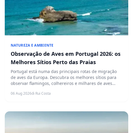
NATUREZA E AMBIENTE
Observação de Aves em Portugal 2026: os
Melhores Sítios Perto das Praias
Portugal está numa das principais rotas de migração
de aves da Europa. Descubra os melhores sítios para
observar flamingos, colhereiros e milhares de aves
migradoras a poucos minutos das praias mais visitadas
06 Aug 2026
di Rui Costa
do país.