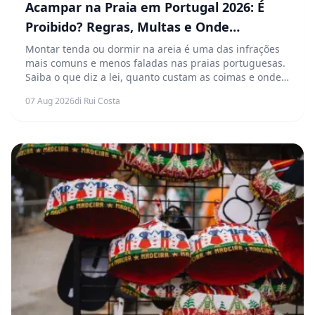
Acampar na Praia em Portugal 2026: É
Proibido? Regras, Multas e Onde
Pernoitar Legalmente
Montar tenda ou dormir na areia é uma das infrações
mais comuns e menos faladas nas praias portuguesas.
Saiba o que diz a lei, quanto custam as coimas e onde
pode pernoitar legalmente perto do mar.
07 Aug 2026
di Rui Costa