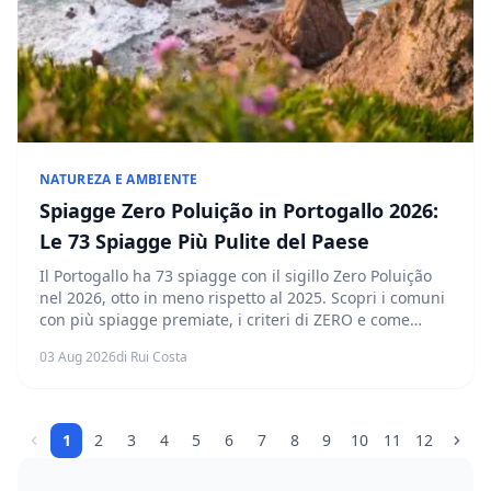
NATUREZA E AMBIENTE
Spiagge Zero Poluição in Portogallo 2026:
Le 73 Spiagge Più Pulite del Paese
Il Portogallo ha 73 spiagge con il sigillo Zero Poluição
nel 2026, otto in meno rispetto al 2025. Scopri i comuni
con più spiagge premiate, i criteri di ZERO e come
questo sigillo differisce dalla Bandeira Azul.
03 Aug 2026
di Rui Costa
1
2
3
4
5
6
7
8
9
10
11
12