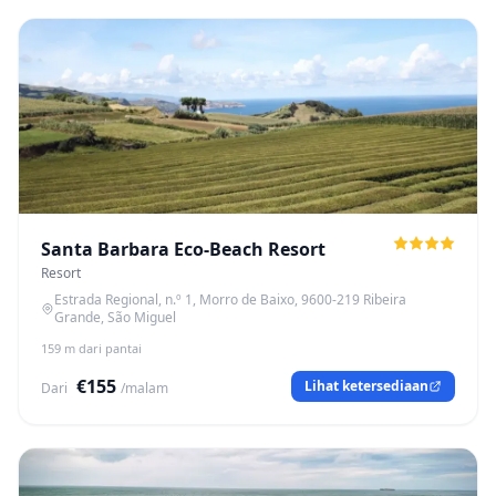
Santa Barbara Eco-Beach Resort
Resort
Estrada Regional, n.º 1, Morro de Baixo, 9600-219 Ribeira
Grande, São Miguel
159 m dari pantai
€155
Lihat ketersediaan
Dari
/malam