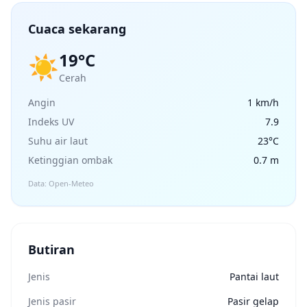
Cuaca sekarang
19°C
☀️
Cerah
Angin
1 km/h
Indeks UV
7.9
Suhu air laut
23°C
Ketinggian ombak
0.7 m
Data: Open-Meteo
Butiran
Jenis
Pantai laut
Jenis pasir
Pasir gelap