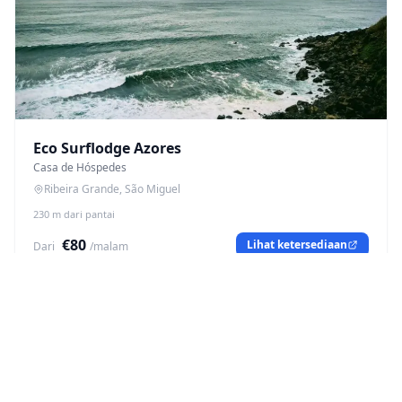
Eco Surflodge Azores
Casa de Hóspedes
Ribeira Grande, São Miguel
230 m dari pantai
€80
Lihat ketersediaan
Dari
/malam