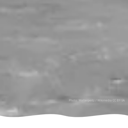
Photo: Walterpeitz /
Wikimedia CC BY-SA