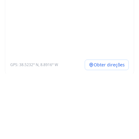
Obter direções
GPS: 38.5232° N, 8.8916° W
Melhor preço disponível
€65
/noite
Ver disponibilidade
Booking.com