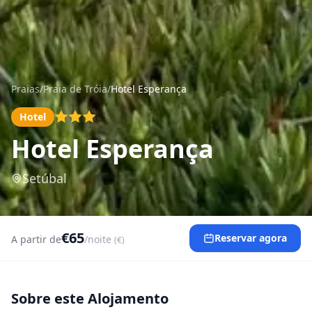
Praias
/
Praia de Tróia
/
Hotel Esperança
Hotel
Hotel Esperança
Setúbal
€65
Reservar agora
A partir de
/noite
(€)
Sobre este Alojamento