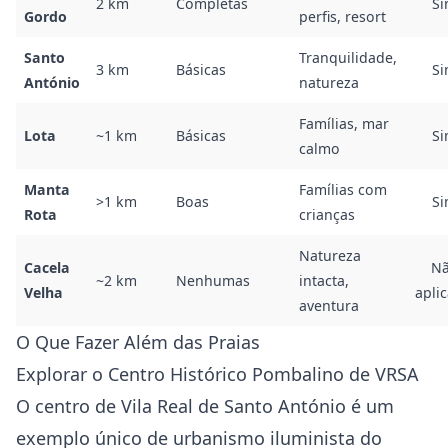
2 km
Completas
S
Gordo
perfis, resort
Santo
Tranquilidade,
3 km
Básicas
S
António
natureza
Famílias, mar
Lota
~1 km
Básicas
S
calmo
Manta
Famílias com
>1 km
Boas
S
Rota
crianças
Natureza
Cacela
N
~2 km
Nenhumas
intacta,
Velha
aplic
aventura
O Que Fazer Além das Praias
Explorar o Centro Histórico Pombalino de VRSA
O centro de Vila Real de Santo António é um
exemplo único de urbanismo iluminista do