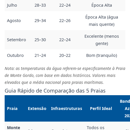
Julho
28–33
22–24
Época Alta
Época Alta (água
Agosto
29–34
22–26
mais quente)
Excelente (menos
Setembro
25–30
22–24
gente)
Outubro
21–24
20–22
Bom (tranquilo)
Nota: as temperaturas da água referem-se especificamente à Praia
de Monte Gordo, com base em dados históricos. Valores mais
elevados que a média nacional para praias marítimas.
Guia Rápido de Comparação das 5 Praias
Band
Praia
Extensão
Infraestruturas
Perfil Ideal
Az
20
Monte
Todos os