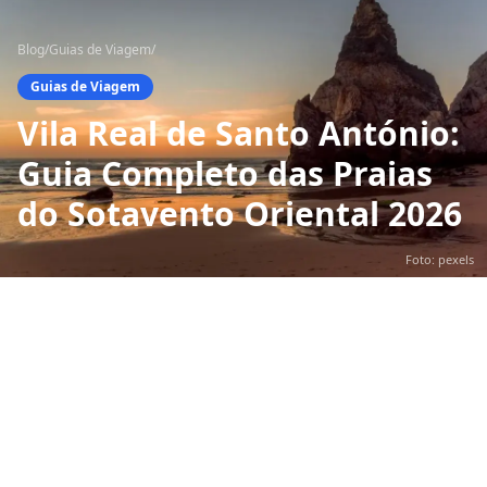
Blog
/
Guias de Viagem
/
Guias de Viagem
Vila Real de Santo António:
Guia Completo das Praias
do Sotavento Oriental 2026
Foto: pexels