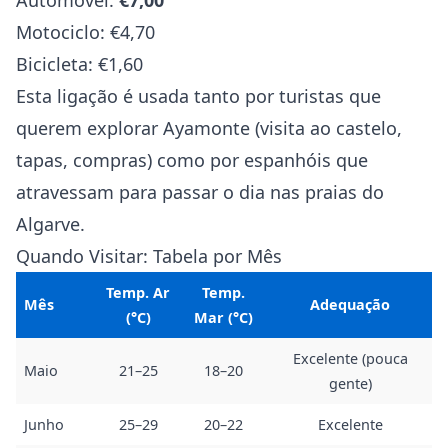
Automóvel:
€7,00
Motociclo: €4,70
Bicicleta: €1,60
Esta ligação é usada tanto por turistas que
querem explorar Ayamonte (visita ao castelo,
tapas, compras) como por espanhóis que
atravessam para passar o dia nas praias do
Algarve.
Quando Visitar: Tabela por Mês
Temp. Ar
Temp.
Mês
Adequação
(°C)
Mar (°C)
Excelente (pouca
Maio
21–25
18–20
gente)
Junho
25–29
20–22
Excelente