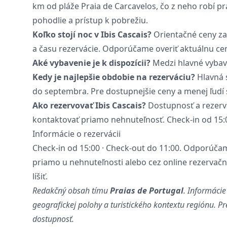
km od pláže Praia de Carcavelos, čo z neho robí p
pohodlie a prístup k pobrežiu.
Koľko stojí noc v Ibis Cascais?
Orientačné ceny za
a času rezervácie. Odporúčame overiť aktuálnu ce
Aké vybavenie je k dispozícii?
Medzi hlavné vybave
Kedy je najlepšie obdobie na rezerváciu?
Hlavná s
do septembra. Pre dostupnejšie ceny a menej ľudí 
Ako rezervovať Ibis Cascais?
Dostupnosť a rezerv
kontaktovať priamo nehnuteľnosť. Check-in od 15:0
Informácie o rezervácii
Check-in od 15:00 · Check-out do 11:00. Odporúč
priamo u nehnuteľnosti alebo cez online rezervač
líšiť.
Redakčný obsah tímu
Praias de Portugal
. Informácie
geografickej polohy a turistického kontextu regiónu. P
dostupnosť.