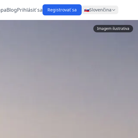
pa
Blog
Prihlásiť sa
Registrovať sa
🇸🇰
Slovenčina
Imagem ilustrativa