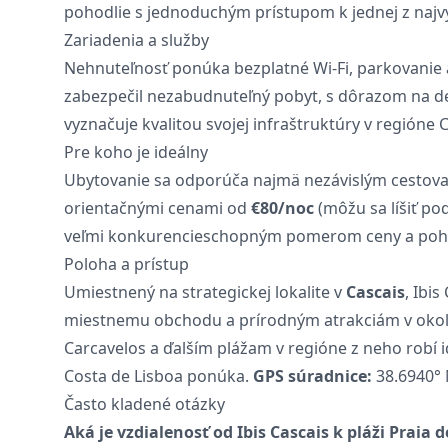
pohodlie s jednoduchým prístupom k jednej z najvy
Zariadenia a služby
Nehnuteľnosť ponúka bezplatné Wi-Fi, parkovanie a
zabezpečil nezabudnuteľný pobyt, s dôrazom na de
vyznačuje kvalitou svojej infraštruktúry v regióne 
Pre koho je ideálny
Ubytovanie sa odporúča najmä nezávislým cestov
orientačnými cenami od
€80/noc
(môžu sa líšiť po
veľmi konkurencieschopným pomerom ceny a poho
Poloha a prístup
Umiestnený na strategickej lokalite v
Cascais
, Ibi
miestnemu obchodu a prírodným atrakciám v okolí. 
Carcavelos a ďalším plážam v regióne z neho robí 
Costa de Lisboa ponúka.
GPS súradnice:
38.6940° 
Často kladené otázky
Aká je vzdialenosť od Ibis Cascais k pláži Praia 