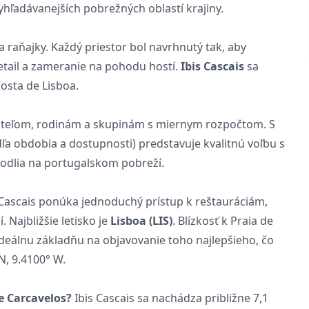
hľadávanejších pobrežných oblastí krajiny.
 raňajky. Každý priestor bol navrhnutý tak, aby
tail a zameranie na pohodu hostí.
Ibis Cascais
sa
Costa de Lisboa.
ateľom, rodinám a skupinám s miernym rozpočtom. S
dľa obdobia a dostupnosti) predstavuje kvalitnú voľbu s
dlia na portugalskom pobreží.
s Cascais ponúka jednoduchý prístup k reštauráciám,
Najbližšie letisko je
Lisboa (LIS)
. Blízkosť k Praia de
ideálnu základňu na objavovanie toho najlepšieho, čo
N, 9.4100° W.
de Carcavelos?
Ibis Cascais sa nachádza približne 7,1