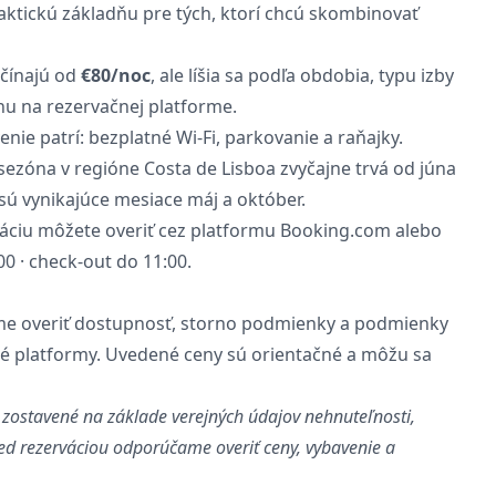
raktickú základňu pre tých, ktorí chcú skombinovať
čínajú od
€80/noc
, ale líšia sa podľa obdobia, typu izby
nu na rezervačnej platforme.
nie patrí: bezplatné Wi-Fi, parkovanie a raňajky.
ezóna v regióne Costa de Lisboa zvyčajne trvá od júna
sú vynikajúce mesiace máj a október.
áciu môžete overiť cez platformu Booking.com alebo
0 · check-out do 11:00.
ame overiť dostupnosť, storno podmienky a podmienky
né platformy. Uvedené ceny sú orientačné a môžu sa
 zostavené na základe verejných údajov nehnuteľnosti,
red rezerváciou odporúčame overiť ceny, vybavenie a