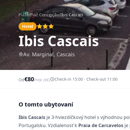
Pláže
/
Pláž Conceição
/
Ibis Cascais
Hotel
Ibis Cascais
Av. Marginal, Cascais
€80
Check-in 15:00 · Check-out 11:00
Od
/noc
(€€)
O tomto ubytovaní
Ibis Cascais
je 3-hviezdičkový hotel s výhodnou p
Portugalsku. Vzdialenosť k
Praia de Carcavelos
je 