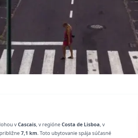
olohou v
Cascais
, v regióne
Costa de Lisboa
, v
približne
7,1 km
. Toto ubytovanie spája súčasné