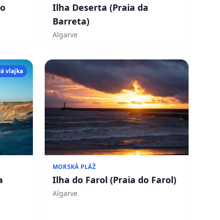
do
Ilha Deserta (Praia da
Barreta)
Algarve
á vlajka
MORSKÁ PLÁŽ
a
Ilha do Farol (Praia do Farol)
Algarve