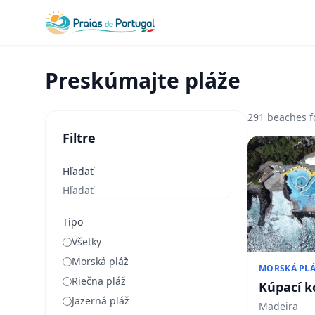
Preskúmajte pláže
291 beaches 
Filtre
Hľadať
Tipo
Všetky
Morská pláž
MORSKÁ PL
Riečna pláž
Kúpací k
Jazerná pláž
Madeira