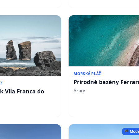
MORSKÁ PLÁŽ
Prírodné bazény Ferrar
ÁŽ
Azory
k Vila Franca do
🏴 Modr