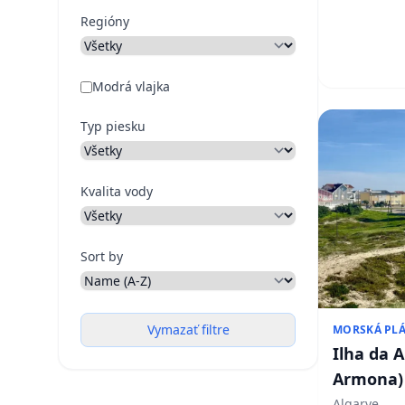
Regióny
Modrá vlajka
Typ piesku
Kvalita vody
Sort by
Vymazať filtre
MORSKÁ PL
Ilha da 
Armona)
Algarve