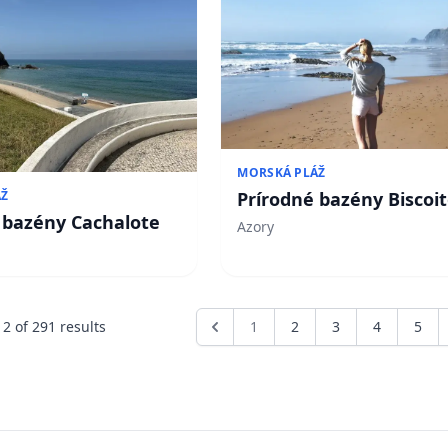
MORSKÁ PLÁŽ
Prírodné bazény Biscoi
ÁŽ
 bazény Cachalote
Azory
12
of
291
results
1
2
3
4
5