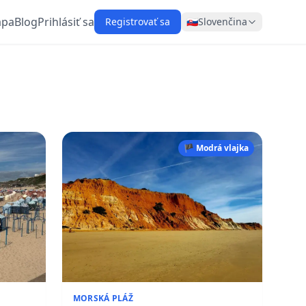
pa
Blog
Prihlásiť sa
Registrovať sa
🇸🇰
Slovenčina
🏴 Modrá vlajka
MORSKÁ PLÁŽ