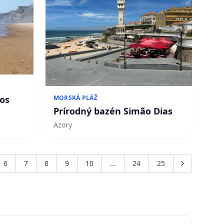
tos
MORSKÁ PLÁŽ
Prírodný bazén Simão Dias
Azory
6
7
8
9
10
...
24
25