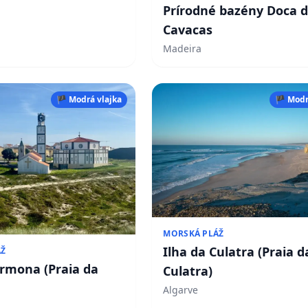
Prírodné bazény Doca 
Cavacas
Madeira
🏴 Modrá vlajka
🏴 Modr
MORSKÁ PLÁŽ
Ilha da Culatra (Praia d
ÁŽ
Armona (Praia da
Culatra)
Algarve