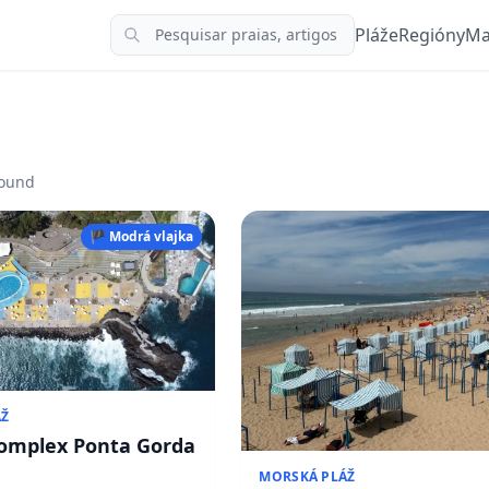
Pláže
Regióny
Ma
found
🏴 Modrá vlajka
ÁŽ
omplex Ponta Gorda
MORSKÁ PLÁŽ