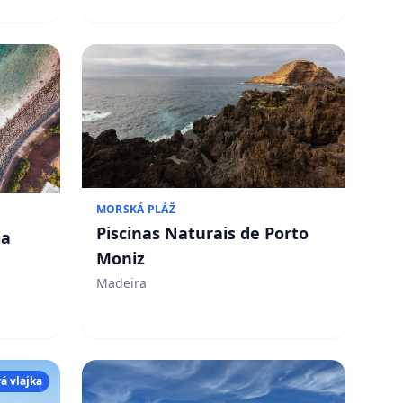
MORSKÁ PLÁŽ
Piscinas Naturais de Porto
ia
Moniz
Madeira
á vlajka