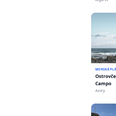
MORSKÁ PL
Ostrovče
Campo
Azory