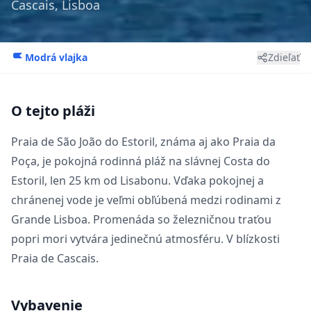
Cascais, Lisboa
Modrá vlajka
Zdieľať
O tejto pláži
Praia de São João do Estoril, známa aj ako Praia da
Poça, je pokojná rodinná pláž na slávnej Costa do
Estoril, len 25 km od Lisabonu. Vďaka pokojnej a
chránenej vode je veľmi obľúbená medzi rodinami z
Grande Lisboa. Promenáda so železničnou traťou
popri mori vytvára jedinečnú atmosféru. V blízkosti
Praia de Cascais
.
Vybavenie