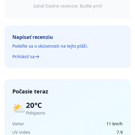
Zatiaľ žiadne recenzie. Buďte prví!
Napísať recenziu
Podeľte sa o skúsenosti na tejto pláži.
Prihlásiť sa
Počasie teraz
20°C
⛅
Polojasno
Vietor
11 km/h
UV index
7.9