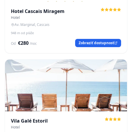
Hotel Cascais Miragem
Hotel
Av. Marginal, Cascais
948 m od pláže
€280
Zobraziť dostupnosť
Od
/noc
Vila Galé Estoril
Hotel