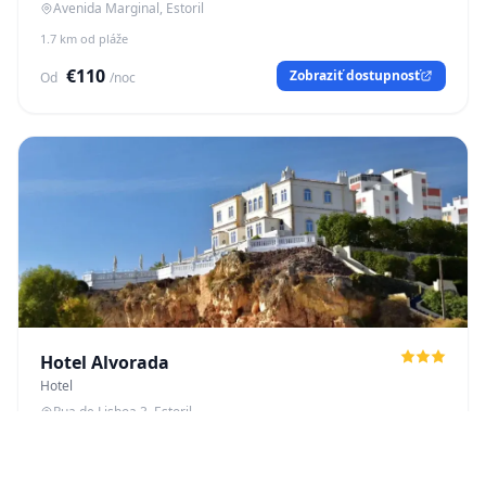
Avenida Marginal, Estoril
1.7 km od pláže
€110
Zobraziť dostupnosť
Od
/noc
Hotel Alvorada
Hotel
Rua de Lisboa 3, Estoril
2.1 km od pláže
€75
Zobraziť dostupnosť
Od
/noc