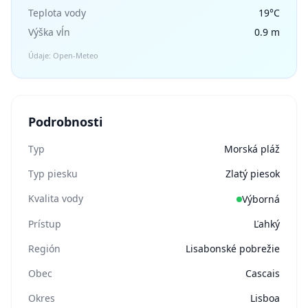
Teplota vody
19°C
Výška vĺn
0.9 m
Údaje: Open-Meteo
Podrobnosti
Typ
Morská pláž
Typ piesku
Zlatý piesok
Kvalita vody
Výborná
Prístup
Ľahký
Región
Lisabonské pobrežie
Obec
Cascais
Okres
Lisboa