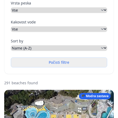
Vrsta peska
Kakovost vode
Sort by
Počisti filtre
291 beaches found
🏴 Modra zastava