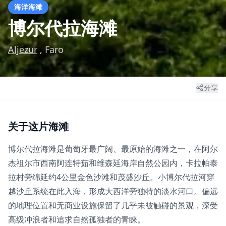
海洋海滩
博尔代拉海滩
Aljezur
, Faro
分享
关于这片海滩
博尔代拉海滩是葡萄牙最广阔、最原始的海滩之一，在阿尔
杰祖尔市西南阿连特茹和维森廷海岸自然公园内，卡拉帕泰
拉村旁绵延约4公里金色沙滩和茂盛沙丘。小博尔代拉河穿
越沙丘系统在此入海，形成大西洋旁独特的淡水河口。偏远
的地理位置和无商业设施保留了几乎未被触碰的景观，深受
高级冲浪者和追求自然孤独者的青睐。