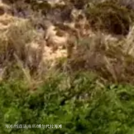
海滩
/
维森廷海岸
/
博尔代拉海滩