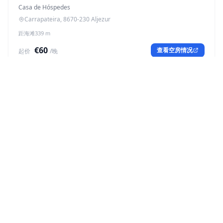
Casa de Hóspedes
Carrapateira, 8670-230 Aljezur
距海滩339 m
€60
查看空房情况
起价
/晚
Casa Furnas
Casa de Hóspedes
Loteamento Bacelos, 8670-230 Carrapateira
距海滩3.3 km