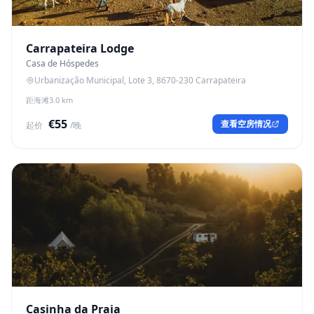
Carrapateira Lodge
Casa de Hóspedes
Urbanização Municipal, Lote 3, 8670-230 Carrapateira
距海滩3.0 km
€55
查看空房情况
起价
/晚
Casinha da Praia