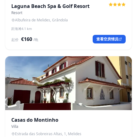
Laguna Beach Spa & Golf Resort
Resort
Albufeira de Melides, Grândola
距海滩4.1 km
€160
查看空房情况
起价
/晚
Casas do Montinho
Villa
Estrada das Sobreiras Altas, 1, Melides