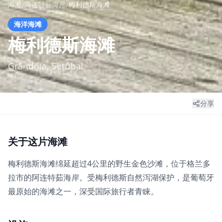
海滩
/
阿连特茹海岸
/
梅利德斯海滩
海洋海滩
梅利德斯海滩
Grândola, Setúbal
分享
关于这片海滩
梅利德斯海滩绵延超过4公里的野生金色沙滩，位于格兰多
拉市的阿连特茹海岸。受梅利德斯自然泻湖保护，是葡萄牙
最原始的海滩之一，深受国际旅行者青睐。