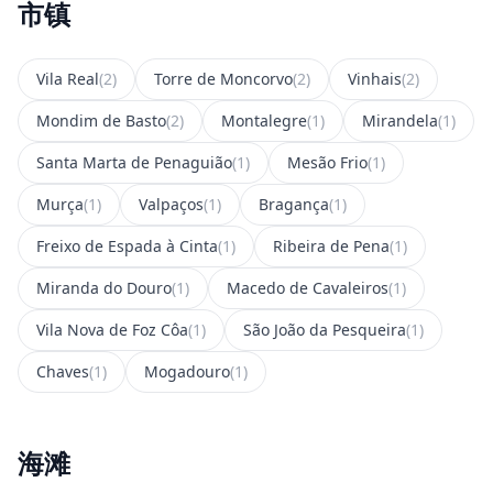
市镇
Vila Real
(2)
Torre de Moncorvo
(2)
Vinhais
(2)
Mondim de Basto
(2)
Montalegre
(1)
Mirandela
(1)
Santa Marta de Penaguião
(1)
Mesão Frio
(1)
Murça
(1)
Valpaços
(1)
Bragança
(1)
Freixo de Espada à Cinta
(1)
Ribeira de Pena
(1)
Miranda do Douro
(1)
Macedo de Cavaleiros
(1)
Vila Nova de Foz Côa
(1)
São João da Pesqueira
(1)
Chaves
(1)
Mogadouro
(1)
海滩