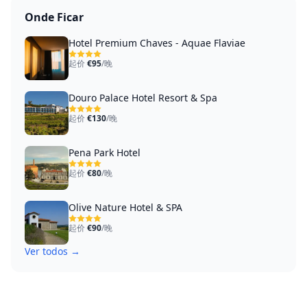
Onde Ficar
Hotel Premium Chaves - Aquae Flaviae
起价
€95
/晚
Douro Palace Hotel Resort & Spa
起价
€130
/晚
Pena Park Hotel
起价
€80
/晚
Olive Nature Hotel & SPA
起价
€90
/晚
Ver todos →