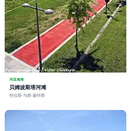
河流海滩
贝姆波斯塔河滩
特拉斯-乌斯-蒙特斯