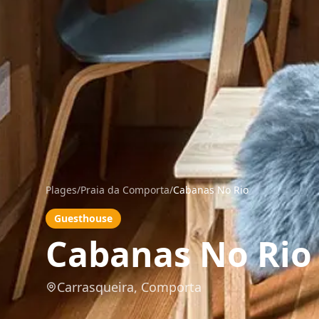
Plages
/
Praia da Comporta
/
Cabanas No Rio
Guesthouse
Cabanas No Rio
Carrasqueira, Comporta