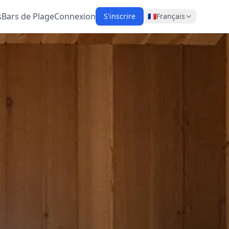
s
Bars de Plage
Connexion
S'inscrire
🇫🇷
Français