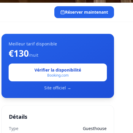
Réserver maintenant
Meilleur tarif disponible
€130
/nuit
Vérifier la disponibilité
Booking.com
Site officiel →
Détails
Type
Guesthouse