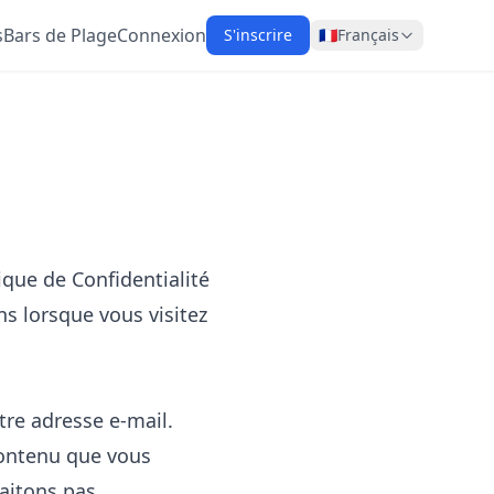
s
Bars de Plage
Connexion
S'inscrire
🇫🇷
Français
tique de Confidentialité
s lorsque vous visitez
tre adresse e-mail.
contenu que vous
aitons pas