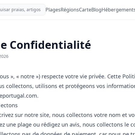
Plages
Régions
Carte
Blog
Hébergement
de Confidentialité
/2026
ous », « notre ») respecte votre vie privée. Cette Poli
collectons, utilisons et protégeons vos information
deportugal.com.
lectons
rivez sur notre site, nous collectons votre nom et vo
z une plage ou rédigez un avis, nous collectons le 
ollectons pas de données de paiement, car nous ne tr